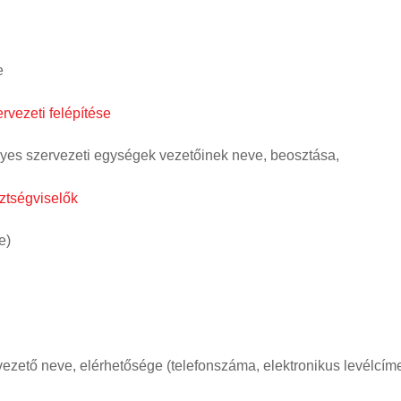
e
vezeti felépítése
egyes szervezeti egységek vezetőinek neve, beosztása,
ztségviselők
e)
 vezető neve, elérhetősége (telefonszáma, elektronikus levélcím