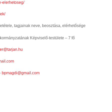
iv-elerhetoseg/
sek/
zetétele, tagjainak neve, beosztása, elérhetősége
 Képviselő-testülete – 7 fő
er@tarjan.hu
ail.com
–
bpmagdi@gmail.com