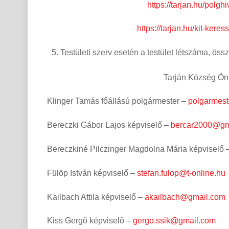
https://tarjan.hu/polgh
https://tarjan.hu/kit-keres
Testületi szerv esetén a testület létszáma, öss
Tarján Község Önkormányzatának
Klinger Tamás főállású polgármester –
polgarmest
Bereczki Gábor Lajos képviselő –
bercar2000@gm
Bereczkiné Pilczinger Magdolna Mária képviselő 
Fülöp István képviselő –
stefan.fulop@t-online.hu
Kailbach Attila képviselő –
akailbach@gmail.com
Kiss Gergő képviselő –
gergo.ssik@gmail.com