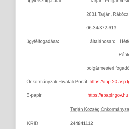
ügyfélszolgálatai: Tarjáni Polgármesteri
2831 Tarján, Rákóczi út
06-34/372-613
ügyfélfogadása: általánosan: Hétfő – C
Péntek: 8.00 – 
polgármesteri fogadóóra keddi 
Önkormányzati Hivatali Portál:
https://ohp-20.asp.
E-papír:
https://epapir.gov.hu
Tarján Község Önkormányza
KRID
244841112