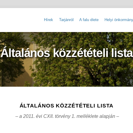
Hírek
Tarjánról
A falu élete
Helyi önkormány
Tarjáni Nemzetiségi Ifjúsági Tábor
Kereskedelmi egységek nyilvántartása
Szálláshelyek nyilvántartása
Tevékenységre, működésre vonatkozó adat
Közérdekű adatok igénylésének szabályzata
Általános közzétételi lista
ÁLTALÁNOS KÖZZÉTÉTELI LISTA
– a 2011. évi CXII. törvény 1. melléklete alapján –