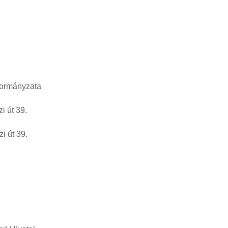
mányzata
t 39.
út 39.