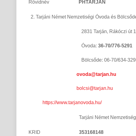
Rövidnév
PHTARJAN
Tarjáni Német Nemzetiségi Óvoda és Bölcsőd
2831 Tarján, Rákóczi út 15
Óvoda:
36-70/776-5291
Bölcsőde: 06-70/634-329
ovoda@tarjan.hu
bolcsi@tarjan.hu
https://www.tarjanovoda.hu/
Tarjáni Német Nemzetiség
KRID
353168148