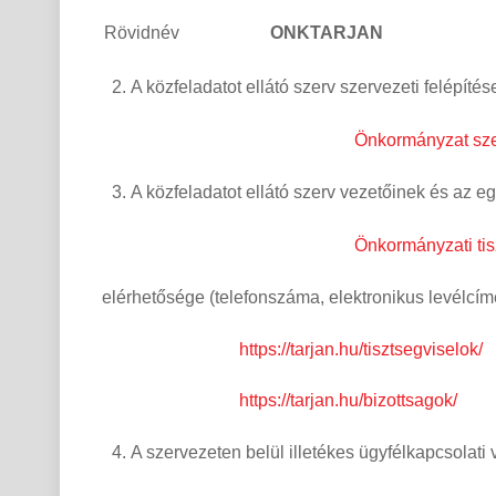
Rövidnév
ONKTARJAN
A közfeladatot ellátó szerv szervezeti felépítés
Önkormányzat szer
A közfeladatot ellátó szerv vezetőinek és az 
Önkormányzati tis
elérhetősége (telefonszáma, elektronikus levélcím
https://tarjan.hu/tisztsegviselok/
https://tarjan.hu/bizottsagok/
A szervezeten belül illetékes ügyfélkapcsolati