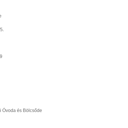
e
.
9
i Óvoda és Bölcsőde