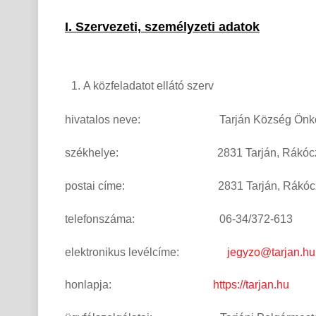
I. Szervezeti, személyzeti adatok
A közfeladatot ellátó szerv
hivatalos neve: Tarján Község Önkor
székhelye: 2831 Tarján, Rákóczi ú
postai címe: 2831 Tarján, Rákóczi 
telefonszáma: 06-34/372-613
elektronikus levélcíme:
jegyzo@tarjan.hu
honlapja:
https://tarjan.hu