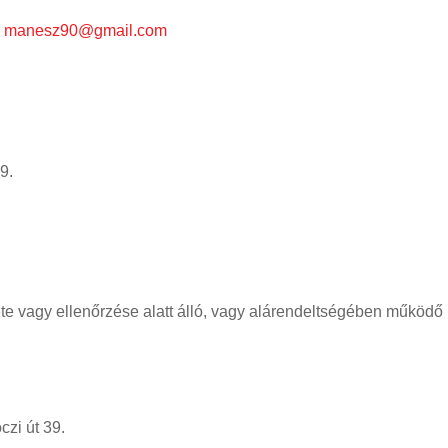
–
manesz90@gmail.com
.
elete vagy ellenőrzése alatt álló, vagy alárendeltségében működ
t 39.