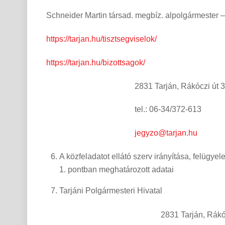
Schneider Martin társad. megbíz. alpolgármester 
https://tarjan.hu/tisztsegviselok/
https://tarjan.hu/bizottsagok/
2831 Tarján, Rákóczi út 39
tel.: 06-34/372-613
jegyzo@tarjan.hu
A közfeladatot ellátó szerv irányítása, felügy
1. pontban meghatározott adatai
Tarjáni Polgármesteri Hivatal
2831 Tarján, Rákóczi ú