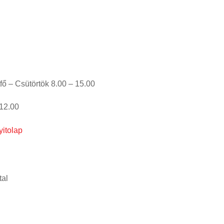
ök 8.00 – 15.00
00
yitolap
tal