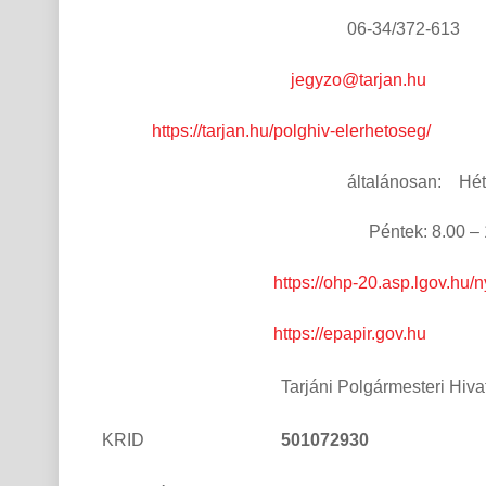
06-34/372-613
jegyzo@tarjan.hu
https://tarjan.hu/polghiv-elerhetoseg/
általánosan: Hétfő – Csütört
Péntek: 8.00 – 12.
https://ohp-20.asp.lgov.hu/n
https://epapir.gov.hu
Tarjáni Polgármesteri Hiva
KRID
501072930