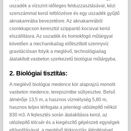
uszadék a vízszint időleges felduzzasztásával, kézi
szerszámmal kerül lefölözésre és egy uszadék gyűjtő
aknakamrába bevezetésre. Az aknakamrából
csonkkapcson keresztül szippantó kocsival kerül
elszállításra. Az uszadék és homokfogó műtárgyat
követően a mechanikailag előtisztított szennyvíz
gravitációsan folyik a meglévő, technológiailag
átalakított vasbeton szerkezetű biológiai műtárgyba.
2. Biológiai tisztítás:
A meglévő biológiai medence kör alaprajzú monolit
vasbeton medence, terepszintbe süllyesztve. Belső
átmérője 13,5 m, a hasznos vízmélység 5,80 m,
hasznos teljes térfogata a jelenlegi utóülepítő nélkül
830 m3. A fejlesztés során átalakításra kerül, az
utóülepítő tölcsér és a kiegészítő gépészeti egységek
eltávolításával, a meglévő térkiosztás átépítésével,