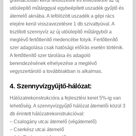
gravitációsan kerül lefölözésre és elvezetésre az új
utóülepítő műtárggyal egybeépített uszadék gyűjtő és
átemelő aknába. A lefölözött uszadék a gépi rács
elejére kerül visszavezetésre 1 db szivattyúval. A
tisztított szennyvíz az új utóülepítő műtárgyból a
meglévő fertőtlenítő medencébe folyik. Fertőtlenítő
szer adagolása csak hatósági előírás esetén történik.
A fertőtlenítő szer tárolása és adagoló
berendezésének elhelyezése a meglévő
vegyszertároló a továbbiakban is alkalmas.
4. Szennyvízgyűjtő-hálózat:
Hálózatrekonstrukcióra a fejlesztési keret 5%-ig van
lehetőség. A szennyvízgyűjtő hálózat átemelői közül 3
db érintett hálózatrekonstrukcióval:
– Csalogány utcai átemelő (végátemelő)
– Cserkész utcai átemelő