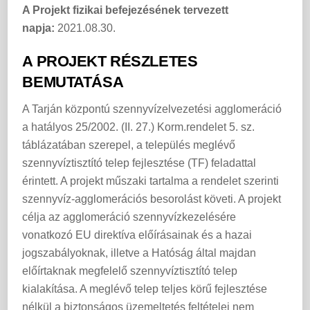
A Projekt fizikai befejezésének tervezett
napja:
2021.08.30.
A PROJEKT RÉSZLETES
BEMUTATÁSA
A Tarján központú szennyvízelvezetési agglomeráció
a hatályos 25/2002. (II. 27.) Korm.rendelet 5. sz.
táblázatában szerepel, a település meglévő
szennyvíztisztító telep fejlesztése (TF) feladattal
érintett. A projekt műszaki tartalma a rendelet szerinti
szennyvíz-agglomerációs besorolást követi. A projekt
célja az agglomeráció szennyvízkezelésére
vonatkozó EU direktíva előírásainak és a hazai
jogszabályoknak, illetve a Hatóság által majdan
előírtaknak megfelelő szennyvíztisztító telep
kialakítása. A meglévő telep teljes körű fejlesztése
nélkül a biztonságos üzemeltetés feltételei nem