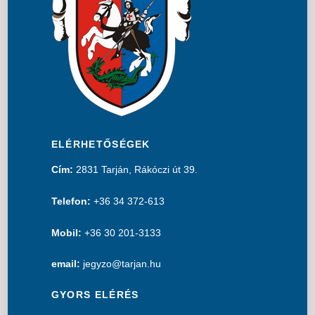
ELÉRHETŐSÉGEK
Cím:
2831 Tarján, Rákóczi út 39.
Telefon:
+36 34 372-613
Mobil:
+36 30 201-3133
email:
jegyzo@tarjan.hu
GYORS ELÉRÉS