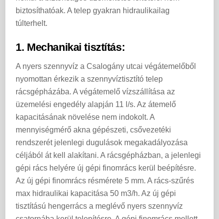
biztosíthatóak. A telep gyakran hidraulikailag
túlterhelt.
1. Mechanikai tisztítás:
A nyers szennyvíz a Csalogány utcai végátemelőből
nyomottan érkezik a szennyvíztisztító telep
rácsgépházába. A végátemelő vízszállítása az
üzemelési engedély alapján 11 l/s. Az átemelő
kapacitásának növelése nem indokolt. A
mennyiségmérő akna gépészeti, csővezetéki
rendszerét jelenlegi dugulások megakadályozása
céljából át kell alakítani. A rácsgépházban, a jelenlegi
gépi rács helyére új gépi finomrács kerül beépítésre.
Az új gépi finomrács résmérete 5 mm. A rács-szűrés
max hidraulikai kapacitása 50 m3/h. Az új gépi
tisztítású hengerrács a meglévő nyers szennyvíz
csatornába kerül telepítésre. A gépi finomrács mellett