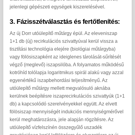
jelenlegi gépészeti egységek kiszerelésével.
3. Fázisszétválasztás és fertőtlenítés:
Az új Dorr utóülepítő műtárgy épül. Az eleveniszap
1+1 db (új) recirkulációs szivattyúval kerül vissza a
tisztítási technológia elejére (biológiai műtárgyba)
vagy fölösiszapként az ideiglenes tárolását-sűrítését
végző (meglevő) iszapsilóba. A folyamatos működésű
kotróhíd tolólapja logaritmikus spirál alakú vagy azzal
egyenértékű iszapbehordási teljesítményű. Az
utóülepítő műtárgy mellett megvalósuló aknába
kerülnek beépítésre iszaprecirkulációs szivattyúk (1+1
db) a kapcsolódó szerelvényekkel együtt. Az elvett
fölösiszap mennyiségét indukciós mennyiségmérővel
kerül meghatározásra, jele alapján rögzítésre. Az
utóülepítő vízfelszínén összegyűlő uszadék