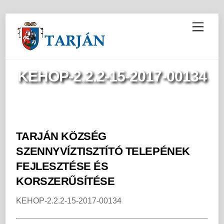
M
e
n
u
KEHOP-2.2.2-15-2017-00134
TARJÁN KÖZSÉG
SZENNYVÍZTISZTÍTÓ TELEPÉNEK
FEJLESZTÉSE ÉS
KORSZERŰSÍTÉSE
KEHOP-2.2.2-15-2017-00134