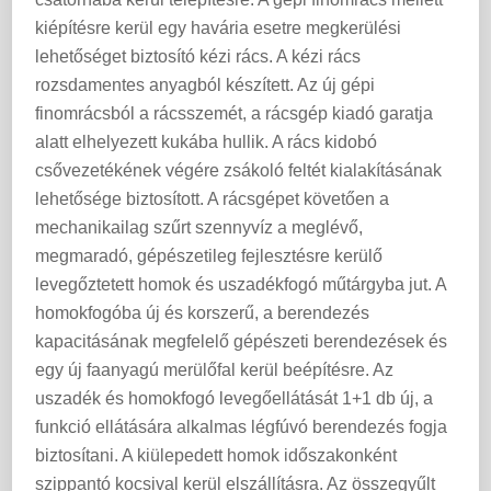
kiépítésre kerül egy havária esetre megkerülési
lehetőséget biztosító kézi rács. A kézi rács
rozsdamentes anyagból készített. Az új gépi
finomrácsból a rácsszemét, a rácsgép kiadó garatja
alatt elhelyezett kukába hullik. A rács kidobó
csővezetékének végére zsákoló feltét kialakításának
lehetősége biztosított. A rácsgépet követően a
mechanikailag szűrt szennyvíz a meglévő,
megmaradó, gépészetileg fejlesztésre kerülő
levegőztetett homok és uszadékfogó műtárgyba jut. A
homokfogóba új és korszerű, a berendezés
kapacitásának megfelelő gépészeti berendezések és
egy új faanyagú merülőfal kerül beépítésre. Az
uszadék és homokfogó levegőellátását 1+1 db új, a
funkció ellátására alkalmas légfúvó berendezés fogja
biztosítani. A kiülepedett homok időszakonként
szippantó kocsival kerül elszállításra. Az összegyűlt