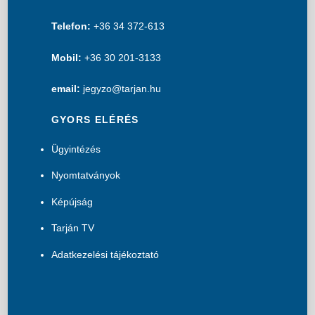
Telefon:
+36 34 372-613
Mobil:
+36 30 201-3133
email:
jegyzo@tarjan.hu
GYORS ELÉRÉS
Ügyintézés
Nyomtatványok
Képújság
Tarján TV
Adatkezelési tájékoztató
B