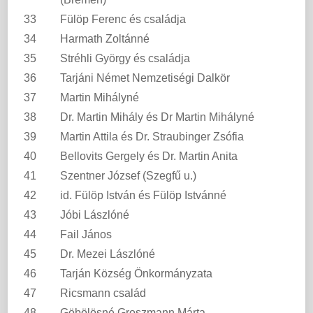
33
Fülöp Ferenc és családja
34
Harmath Zoltánné
35
Stréhli György és családja
36
Tarjáni Német Nemzetiségi Dalkör
37
Martin Mihályné
38
Dr. Martin Mihály és Dr Martin Mihályné
39
Martin Attila és Dr. Straubinger Zsófia
40
Bellovits Gergely és Dr. Martin Anita
41
Szentner József (Szegfű u.)
42
id. Fülöp István és Fülöp Istvánné
43
Jóbi Lászlóné
44
Fail János
45
Dr. Mezei Lászlóné
46
Tarján Község Önkormányzata
47
Ricsmann család
48
Göbölösné Groszmann Márta