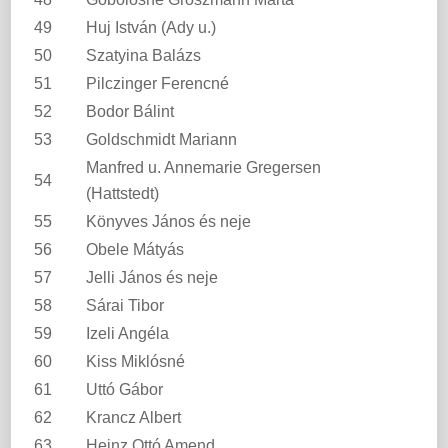
49
Huj István (Ady u.)
50
Szatyina Balázs
51
Pilczinger Ferencné
52
Bodor Bálint
53
Goldschmidt Mariann
Manfred u. Annemarie Gregersen
54
(Hattstedt)
55
Könyves János és neje
56
Obele Mátyás
57
Jelli János és neje
58
Sárai Tibor
59
Izeli Angéla
60
Kiss Miklósné
61
Uttó Gábor
62
Krancz Albert
63
Heinz Ottó Amend