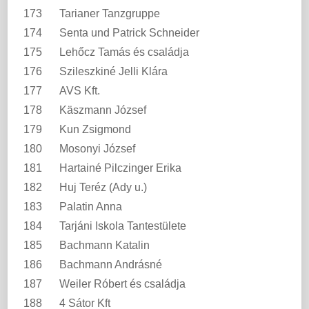
173
Tarianer Tanzgruppe
174
Senta und Patrick Schneider
175
Lehőcz Tamás és családja
176
Szileszkiné Jelli Klára
177
AVS Kft.
178
Käszmann József
179
Kun Zsigmond
180
Mosonyi József
181
Hartainé Pilczinger Erika
182
Huj Teréz (Ady u.)
183
Palatin Anna
184
Tarjáni Iskola Tantestülete
185
Bachmann Katalin
186
Bachmann Andrásné
187
Weiler Róbert és családja
188
4 Sátor Kft