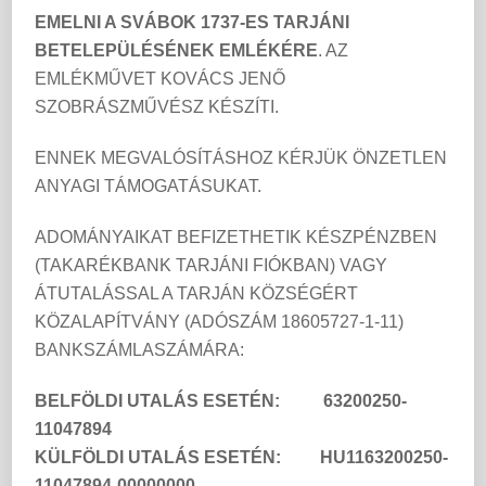
EMELNI A SVÁBOK 1737-ES TARJÁNI
BETELEPÜLÉSÉNEK EMLÉKÉRE
. AZ
EMLÉKMŰVET KOVÁCS JENŐ
SZOBRÁSZMŰVÉSZ KÉSZÍTI.
ENNEK MEGVALÓSÍTÁSHOZ KÉRJÜK ÖNZETLEN
ANYAGI TÁMOGATÁSUKAT.
ADOMÁNYAIKAT BEFIZETHETIK KÉSZPÉNZBEN
(TAKARÉKBANK TARJÁNI FIÓKBAN) VAGY
ÁTUTALÁSSAL A TARJÁN KÖZSÉGÉRT
KÖZALAPÍTVÁNY (ADÓSZÁM 18605727-1-11)
BANKSZÁMLASZÁMÁRA:
BELFÖLDI UTALÁS ESETÉN: 63200250-
11047894
KÜLFÖLDI UTALÁS ESETÉN: HU1163200250-
11047894-00000000