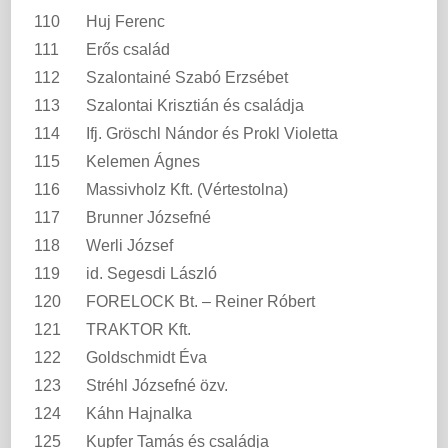
110
Huj Ferenc
111
Erős család
112
Szalontainé Szabó Erzsébet
113
Szalontai Krisztián és családja
114
Ifj. Gröschl Nándor és Prokl Violetta
115
Kelemen Ágnes
116
Massivholz Kft. (Vértestolna)
117
Brunner Józsefné
118
Werli József
119
id. Segesdi László
120
FORELOCK Bt. – Reiner Róbert
121
TRAKTOR Kft.
122
Goldschmidt Éva
123
Stréhl Józsefné özv.
124
Káhn Hajnalka
125
Kupfer Tamás és családja