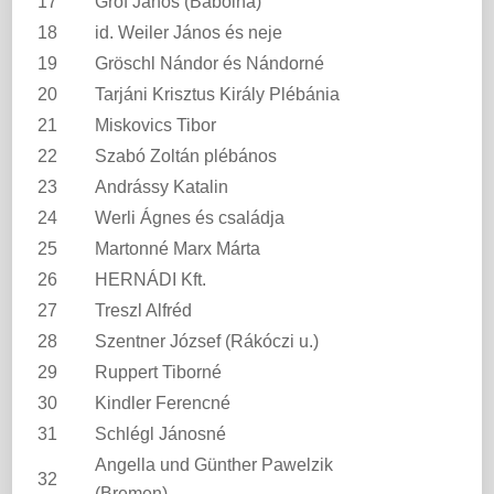
17
Gróf János (Bábolna)
18
id. Weiler János és neje
19
Gröschl Nándor és Nándorné
20
Tarjáni Krisztus Király Plébánia
21
Miskovics Tibor
22
Szabó Zoltán plébános
23
Andrássy Katalin
24
Werli Ágnes és családja
25
Martonné Marx Márta
26
HERNÁDI Kft.
27
Treszl Alfréd
28
Szentner József (Rákóczi u.)
29
Ruppert Tiborné
30
Kindler Ferencné
31
Schlégl Jánosné
Angella und Günther Pawelzik
32
(Bremen)