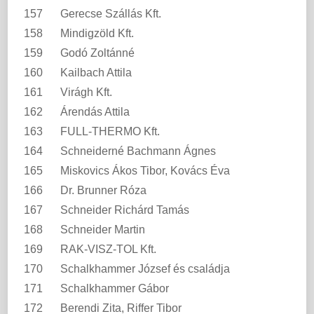
157
Gerecse Szállás Kft.
158
Mindigzöld Kft.
159
Godó Zoltánné
160
Kailbach Attila
161
Virágh Kft.
162
Árendás Attila
163
FULL-THERMO Kft.
164
Schneiderné Bachmann Ágnes
165
Miskovics Ákos Tibor, Kovács Éva
166
Dr. Brunner Róza
167
Schneider Richárd Tamás
168
Schneider Martin
169
RAK-VISZ-TOL Kft.
170
Schalkhammer József és családja
171
Schalkhammer Gábor
172
Berendi Zita, Riffer Tibor