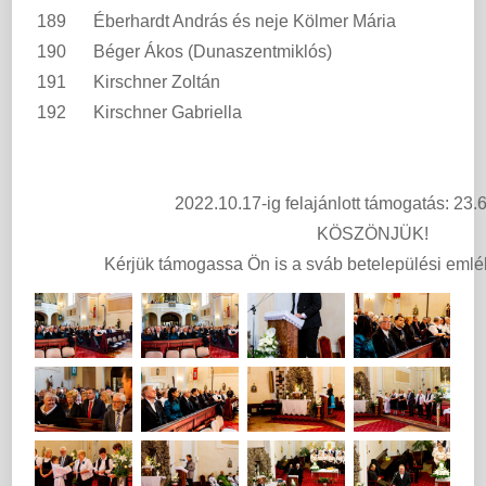
189
Éberhardt András és neje Kölmer Mária
190
Béger Ákos (Dunaszentmiklós)
191
Kirschner Zoltán
192
Kirschner Gabriella
2022.10.17-ig felajánlott támogatás: 23.
KÖSZÖNJÜK!
Kérjük támogassa Ön is a sváb betelepülési eml