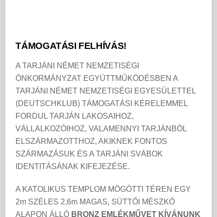
TÁMOGATÁSI FELHÍVÁS!
A TARJÁNI NÉMET NEMZETISÉGI
ÖNKORMÁNYZAT EGYÜTTMŰKÖDÉSBEN A
TARJÁNI NÉMET NEMZETISÉGI EGYESÜLETTEL
(DEUTSCHKLUB) TÁMOGATÁSI KÉRELEMMEL
FORDUL TARJÁN LAKOSAIHOZ,
VÁLLALKOZÓIHOZ, VALAMENNYI TARJÁNBÓL
ELSZÁRMAZOTTHOZ, AKIKNEK FONTOS
SZÁRMAZÁSUK ÉS A TARJÁNI SVÁBOK
IDENTITÁSÁNAK KIFEJEZÉSE.
A KATOLIKUS TEMPLOM MÖGÖTTI TÉREN EGY
2m SZÉLES 2,6m MAGAS, SÜTTŐI MÉSZKŐ
ALAPON ÁLLÓ
BRONZ EMLÉKMŰVET KÍVÁNUNK