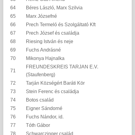
64
Béres László, Marx Szilvia
65
Marx Józsefné
66
Prech Termeló és Szolgáltató Kft
67
Prech József és családja
68
Riesing István és neje
69
Fuchs Andrásné
70
Mikonya Hajnalka
FREUNDESKREIS TARJAN E.V.
71
(Staufenberg)
72
Tarján Községért Baráti Kör
73
Stein Ferenc és családja
74
Botos család
75
Eigner Sándorné
76
Fuchs Nándor, id.
77
Tóth Gábor
78
Schwarczinger család