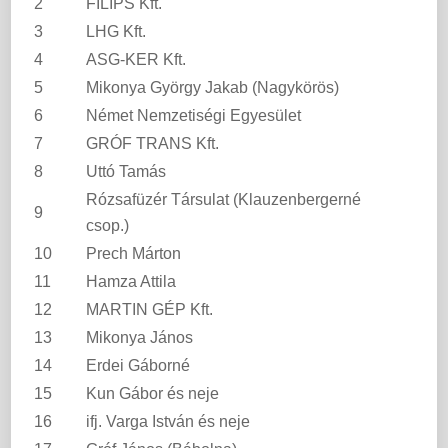
2
FILIPS Kft.
3
LHG Kft.
4
ASG-KER Kft.
5
Mikonya György Jakab (Nagykörös)
6
Német Nemzetiségi Egyesület
7
GRÓF TRANS Kft.
8
Uttó Tamás
Rózsafüzér Társulat (Klauzenbergerné
9
csop.)
10
Prech Márton
11
Hamza Attila
12
MARTIN GÉP Kft.
13
Mikonya János
14
Erdei Gáborné
15
Kun Gábor és neje
16
ifj. Varga István és neje