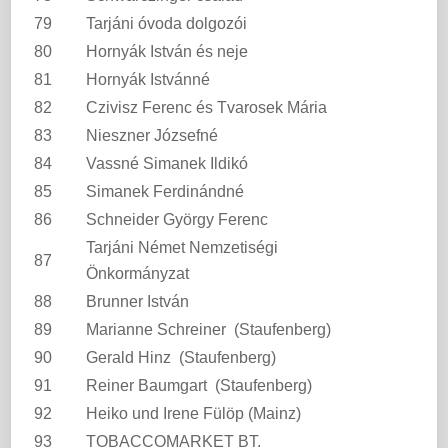
79
Tarjáni óvoda dolgozói
80
Hornyák István és neje
81
Hornyák Istvánné
82
Czivisz Ferenc és Tvarosek Mária
83
Nieszner Józsefné
84
Vassné Simanek Ildikó
85
Simanek Ferdinándné
86
Schneider György Ferenc
Tarjáni Német Nemzetiségi
87
Önkormányzat
88
Brunner István
89
Marianne Schreiner (Staufenberg)
90
Gerald Hinz (Staufenberg)
91
Reiner Baumgart (Staufenberg)
92
Heiko und Irene Fülöp (Mainz)
93
TOBACCOMARKET BT.