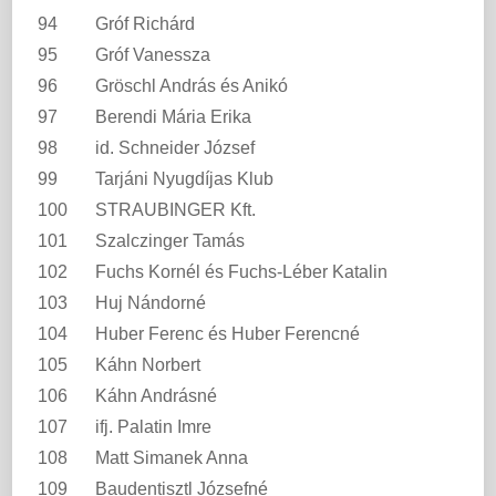
94
Gróf Richárd
95
Gróf Vanessza
96
Gröschl András és Anikó
97
Berendi Mária Erika
98
id. Schneider József
99
Tarjáni Nyugdíjas Klub
100
STRAUBINGER Kft.
101
Szalczinger Tamás
102
Fuchs Kornél és Fuchs-Léber Katalin
103
Huj Nándorné
104
Huber Ferenc és Huber Ferencné
105
Káhn Norbert
106
Káhn Andrásné
107
ifj. Palatin Imre
108
Matt Simanek Anna
109
Baudentisztl Józsefné