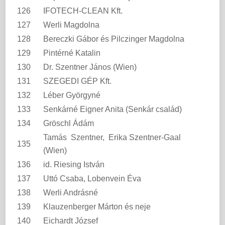
126
IFOTECH-CLEAN Kft.
127
Werli Magdolna
128
Bereczki Gábor és Pilczinger Magdolna
129
Pintérné Katalin
130
Dr. Szentner János (Wien)
131
SZEGEDI GÉP Kft.
132
Léber Györgyné
133
Senkárné Eigner Anita (Senkár család)
134
Gröschl Ádám
Tamás Szentner, Erika Szentner-Gaal
135
(Wien)
136
id. Riesing István
137
Uttó Csaba, Lobenvein Éva
138
Werli Andrásné
139
Klauzenberger Márton és neje
140
Eichardt József