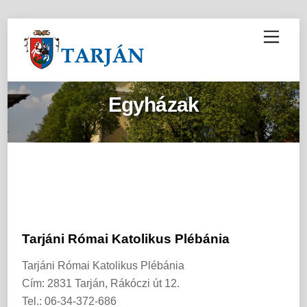
M
e
n
u
Egyházak
Tarjáni Római Katolikus Plébánia
Tarjáni Római Katolikus Plébánia
Cím: 2831 Tarján, Rákóczi út 12.
Tel.: 06-34-372-686