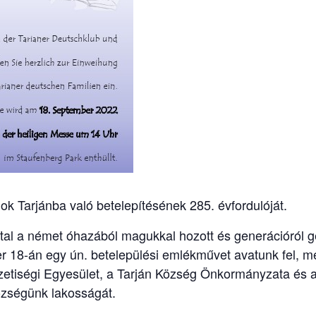
ok Tarjánba való betelepítésének 285. évfordulóját.
által a német óhazából magukkal hozott és generációról 
er 18-án egy ún. betelepülési emlékművet avatunk fel, m
tiségi Egyesület, a Tarján Község Önkormányzata és a 
özségünk lakosságát.