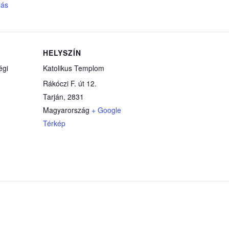
lás
HELYSZÍN
égi
Katolikus Templom
Rákóczi F. út 12.
Tarján
,
2831
Magyarország
+ Google
Térkép