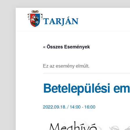
Orvosi és gyógyszertári ügyeletek
« Összes Események
Ez az esemény elmúlt.
Betelepülési e
2022.09.18. / 14:00
-
16:00