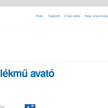
Hírek
Tarjánról
A falu élete
Helyi önkormány
Tarjáni Nemzetiségi Ifjúsági Tábor
Kereskedelmi egységek nyilvántartása
Szálláshelyek nyilvántartása
Tevékenységre, működésre vonatkozó adat
Közérdekű adatok igénylésének szabályzata
mlékmű avató