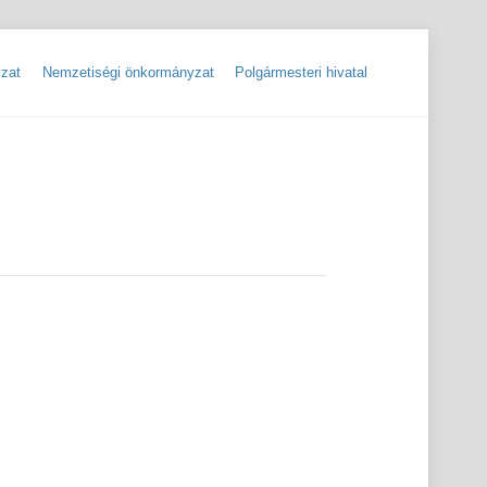
zat
Nemzetiségi önkormányzat
Polgármesteri hivatal
ok
Szolgáltatók, hibabejelentések
Rendőrségi hírlevelek, tájékoztatók