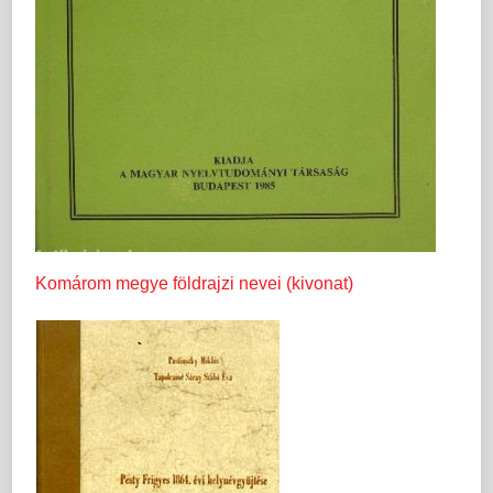
Komárom megye földrajzi nevei (kivonat)