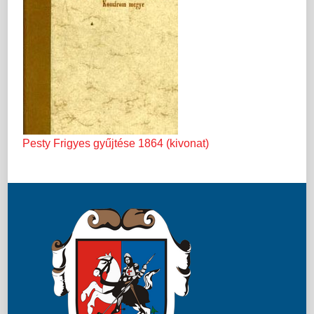
Pesty Frigyes gyűjtése 1864 (kivonat)