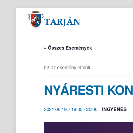
Orvosi és gyógyszertári ügyeletek
« Összes Események
Ez az esemény elmúlt.
NYÁRESTI KO
2021.06.19. / 19:00
-
20:00
INGYENES