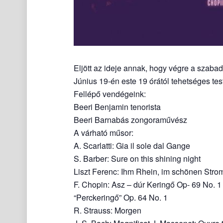
Eljött az ideje annak, hogy végre a szabad
Június 19-én este 19 órától tehetséges tes
Fellépő vendégeink:
Beeri Benjamin tenorista
Beeri Barnabás zongoraművész
A várható műsor:
A. Scarlatti: Gia il sole dal Gange
S. Barber: Sure on this shining night
Liszt Ferenc: Ihm Rhein, im schönen Stro
F. Chopin: Asz – dúr Keringő Op- 69 No. 1
“Perckeringő” Op. 64 No. 1
R. Strauss: Morgen