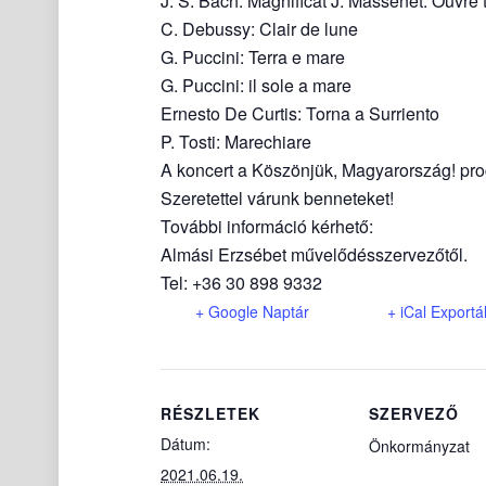
J. S. Bach: Magnificat J. Massenet: Ouvre 
C. Debussy: Clair de lune
G. Puccini: Terra e mare
G. Puccini: il sole a mare
Ernesto De Curtis: Torna a Surriento
P. Tosti: Marechiare
A koncert a Köszönjük, Magyarország! pr
Szeretettel várunk benneteket!
További információ kérhető:
Almási Erzsébet művelődésszervezőtől.
Tel: +36 30 898 9332
+ Google Naptár
+ iCal Exportá
RÉSZLETEK
SZERVEZŐ
Dátum:
Önkormányzat
2021.06.19.