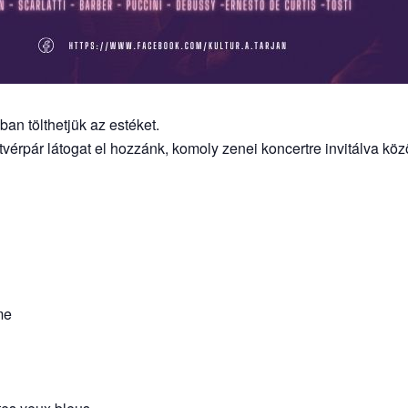
ban tölthetjük az estéket.
tvérpár látogat el hozzánk, komoly zenei koncertre invitálva kö
me