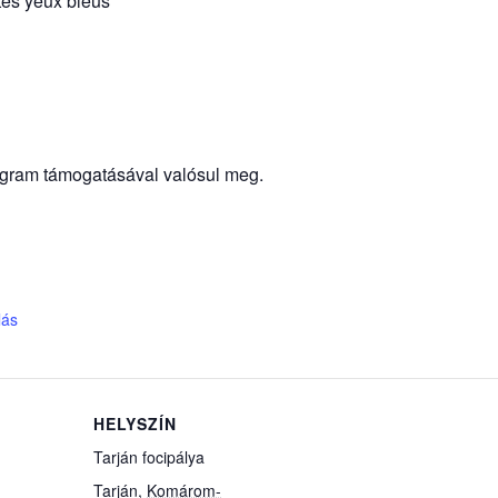
tes yeux bleus
ogram támogatásával valósul meg.
lás
HELYSZÍN
Tarján focipálya
Tarján
,
Komárom-