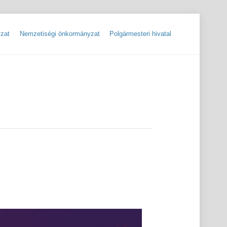
zat
Nemzetiségi önkormányzat
Polgármesteri hivatal
ok
Szolgáltatók, hibabejelentések
Rendőrségi hírlevelek, tájékoztatók