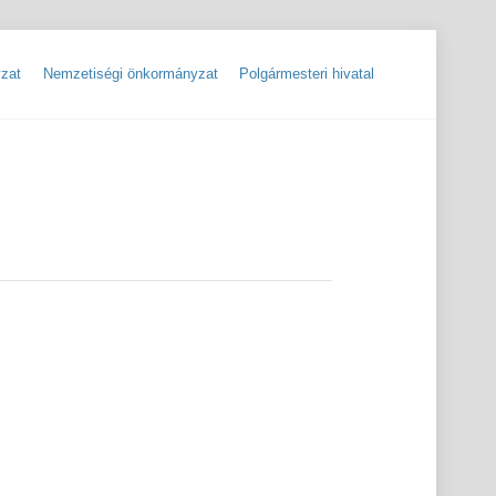
zat
Nemzetiségi önkormányzat
Polgármesteri hivatal
ok
Szolgáltatók, hibabejelentések
Rendőrségi hírlevelek, tájékoztatók