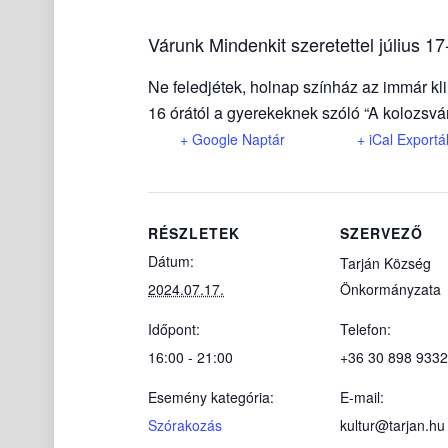
Várunk Mindenkit szeretettel július 
Ne feledjétek, holnap színház az immár kli
16 órától a gyerekeknek szóló “A kolozsvári
+ Google Naptár
+ iCal Exportá
RÉSZLETEK
SZERVEZŐ
Dátum:
Tarján Község
2024.07.17.
Önkormányzata
Időpont:
Telefon:
16:00 - 21:00
+36 30 898 9332
Esemény kategória:
E-mail:
Szórakozás
kultur@tarjan.hu