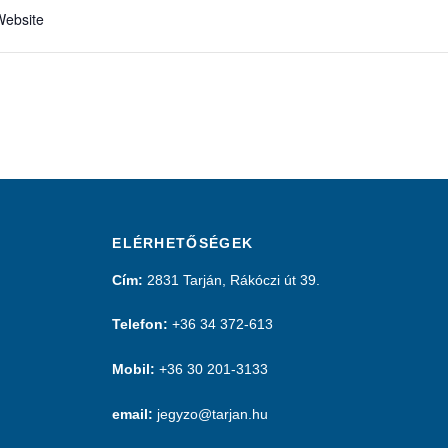
Website
ELÉRHETŐSÉGEK
Cím:
2831 Tarján, Rákóczi út 39.
Telefon:
+36 34 372-613
Mobil:
+36 30 201-3133
email:
jegyzo@tarjan.hu