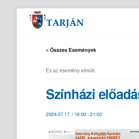
Orvosi és gyógyszertári ügyeletek
« Összes Események
Ez az esemény elmúlt.
Színházi előad
2024.07.17. / 16:00
-
21:00