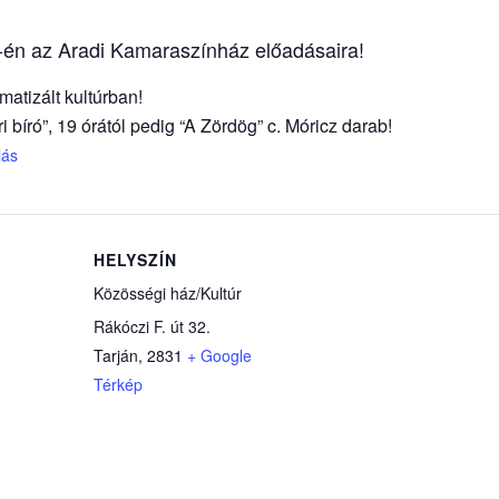
17-én az Aradi Kamaraszínház előadásaira!
matizált kultúrban!
 bíró”, 19 órától pedig “A Zördög” c. Móricz darab!
lás
HELYSZÍN
Közösségi ház/Kultúr
Rákóczi F. út 32.
Tarján
,
2831
+ Google
Térkép