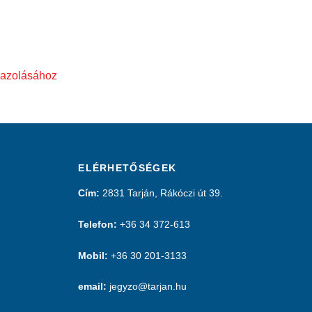
gazolásához
ELÉRHETŐSÉGEK
Cím:
2831 Tarján, Rákóczi út 39.
Telefon:
+36 34 372-613
Mobil:
+36 30 201-3133
email:
jegyzo@tarjan.hu