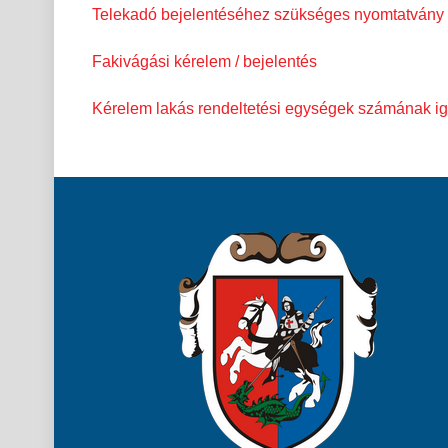
Telekadó bejelentéséhez szükséges nyomtatvány
Fakivágási kérelem / bejelentés
Kérelem lakás rendeltetési egységek számának i