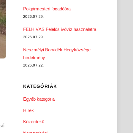
Polgármesteri fogadóóra
2026.07.29.
FELHÍVÁS Felelős ivóvíz használatra
2026.07.29.
Neszmélyi Borvidék Hegyközsége
hírdetmény
2026.07.22.
KATEGÓRIÁK
Egyéb kategória
Hírek
Közérdekű
cső