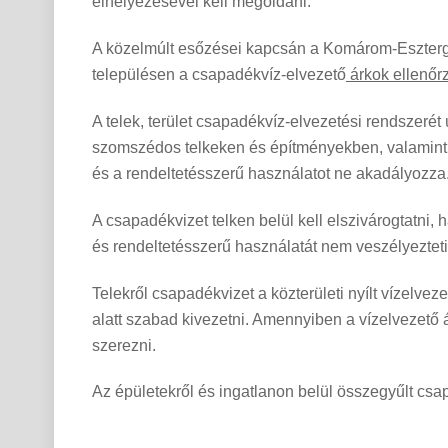
elhelyezésével kell megoldani.
A közelmúlt esőzései kapcsán a Komárom-Eszterg
településen a csapadékvíz-elvezető
árkok ellenőrz
A telek, terület csapadékvíz-elvezetési rendszerét 
szomszédos telkeken és építményekben, valamint a 
és a rendeltetésszerű használatot ne akadályozza
A csapadékvizet telken belül kell elszivárogtatni,
és rendeltetésszerű használatát nem veszélyezteti
Telekről csapadékvizet a közterületi nyílt vízelve
alatt szabad kivezetni. Amennyiben a vízelvezető á
szerezni.
Az épületekről és ingatlanon belül összegyűlt cs