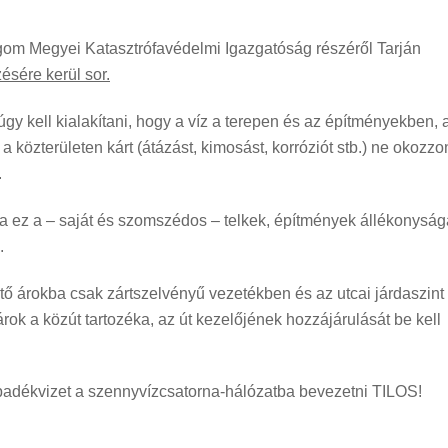
om Megyei Katasztrófavédelmi Igazgatóság részéről Tarján
ésére kerül sor.
úgy kell kialakítani, hogy a víz a terepen és az építményekben, 
közterületen kárt (átázást, kimosást, korróziót stb.) ne okozzo
.
 ha ez a – saját és szomszédos – telkek, építmények állékonyság
.
zető árokba csak zártszelvényű vezetékben és az utcai járdaszint
rok a közút tartozéka, az út kezelőjének hozzájárulását be kell
apadékvizet a szennyvízcsatorna-hálózatba bevezetni TILOS!