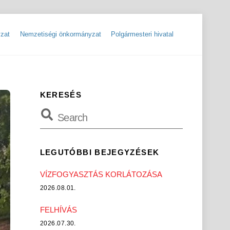
zat
Nemzetiségi önkormányzat
Polgármesteri hivatal
ok
Szolgáltatók, hibabejelentések
Rendőrségi hírlevelek, tájékoztatók
KERESÉS
LEGUTÓBBI BEJEGYZÉSEK
VÍZFOGYASZTÁS KORLÁTOZÁSA
2026.08.01.
FELHÍVÁS
2026.07.30.