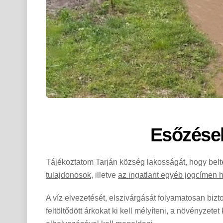
Esőzések
Tájékoztatom Tarján község lakosságát, hogy belte
tulajdonosok
, illetve
az ingatlant egyéb jogcímen h
A víz elvezetését, elszivárgását folyamatosan biztosí
feltöltődött árkokat ki kell mélyíteni, a növényzetet