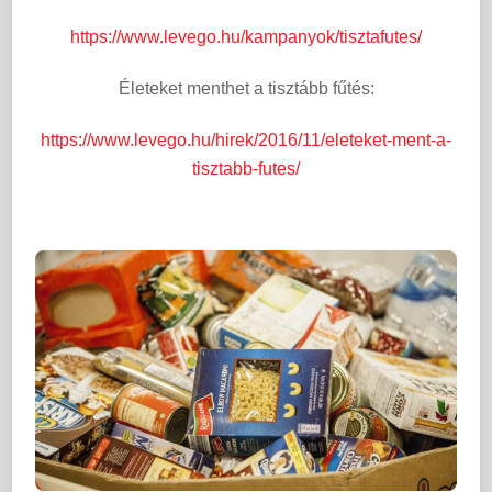
https://www.levego.hu/kampanyok/tisztafutes/
Életeket menthet a tisztább fűtés:
https://www.levego.hu/hirek/2016/11/eleteket-ment-a-
tisztabb-futes/