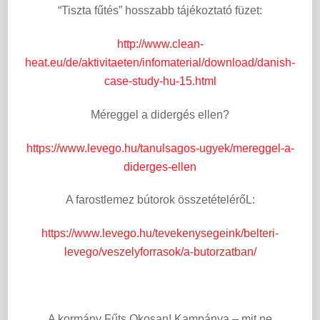
“Tiszta fűtés” hosszabb tájékoztató füzet:
http://www.clean-
heat.eu/de/aktivitaeten/infomaterial/download/danish-
case-study-hu-15.html
Méreggel a didergés ellen?
https://www.levego.hu/tanulsagos-ugyek/mereggel-a-
diderges-ellen
A farostlemez bútorok összetételérőL:
https://www.levego.hu/tevekenysegeink/belteri-
levego/veszelyforrasok/a-butorzatban/
A kormány Fűts Okosan! Kampánya – mit ne