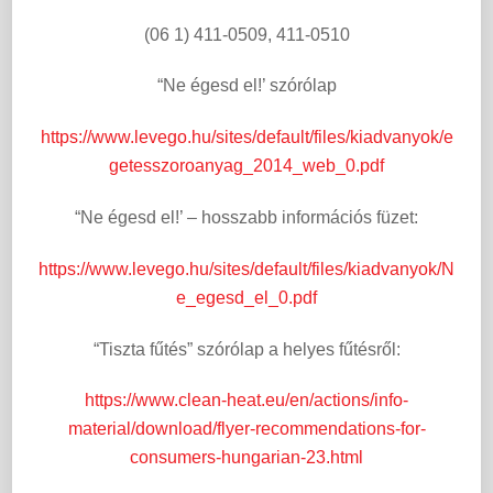
(06 1) 411-0509, 411-0510
“Ne égesd el!’ szórólap
https://www.levego.hu/sites/default/files/kiadvanyok/e
getesszoroanyag_2014_web_0.pdf
“Ne égesd el!’ – hosszabb információs füzet:
https://www.levego.hu/sites/default/files/kiadvanyok/N
e_egesd_el_0.pdf
“Tiszta fűtés” szórólap a helyes fűtésről:
https://www.clean-heat.eu/en/actions/info-
material/download/flyer-recommendations-for-
consumers-hungarian-23.html