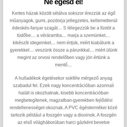
Ne égesd el!
Kertes házak között sétálva sokszor érezzük az égő
műanyagok, gumi, pozdorja jellegzetes, kellemetlenül
édeskés-fanyar szagát… S lélegezzük be a füstöt a
tüdőbe… a véráramba… marja a szemünket…
kikészíti idegeinket… nem értjük, miért kiabálunk a
gyerekkel… veszünk össze a párunkkal… miért ülünk
megint az orvosi rendelőben vagy jön értünk a
mentő…
A hulladékok égetésekor sokféle mérgező anyag
szabadul fel. Ezek nagy koncentrációban azonnali
halált is okozhatnak, kisebb koncentrációban
megbetegítenek, magzatban-gyerekben fejlődési
rendellenességet okoznak. A PVC égéstermékei közé
tartozik például a foszgén vagy a dioxinok. A foszgén
az első világháborúban harci gázként bevetve