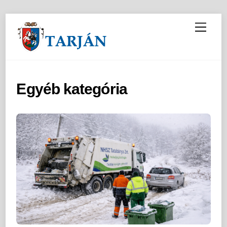
M
e
n
u
Egyéb kategória