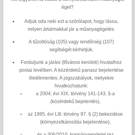
éget?
Adjuk oda neki ezt a szórólapot, hogy lássa,
milyen ártalmakkal jár a műanyagégetés.
A tűzoltóság (105) vagy rendőrség (107)
segítségét kérhetjük.
Forduljunk a járási (fővárosi kerületi) hivatalhoz
postai levélben. A közérdekű panasz bejelentése
illetékmentes. A jogszabályok, melyekre
hivatkozhatunk:
a 2004. évi XIX. törvény 141-143. §-a
(közérdekű bejelentés),
az 1995. évi LIII. törvény 97. § (2) bekezdése
(környezetkárosítás bejelentése),
és a 306/2010. kormányrendelet (ez