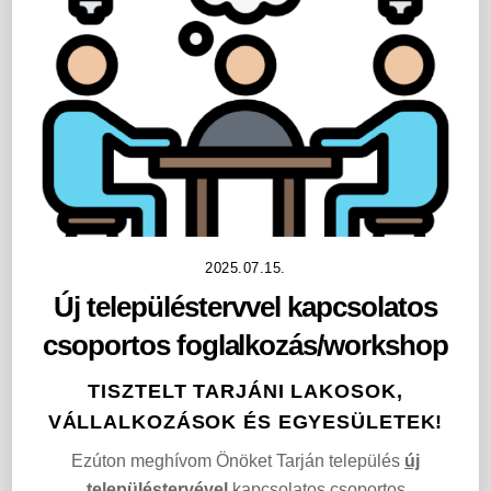
2025.07.15.
Új településtervvel kapcsolatos
csoportos foglalkozás/workshop
TISZTELT TARJÁNI
LAKOSOK,
VÁLLALKOZÁSOK
ÉS
EGYESÜLETEK
!
Ezúton meghívom Önöket Tarján település
új
településtervével
kapcsolatos csoportos