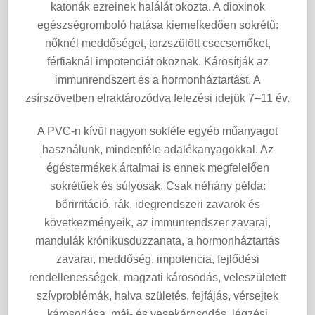
katonák ezreinek halálát okozta. A dioxinok
egészségromboló hatása kiemelkedően sokrétű:
nőknél meddőséget, torzszülött csecsemőket,
férfiaknál impotenciát okoznak. Károsítják az
immunrendszert és a hormonháztartást. A
zsírszövetben elraktározódva felezési idejük 7–11 év.
A PVC-n kívül nagyon sokféle egyéb műanyagot
használunk, mindenféle adalékanyagokkal. Az
égéstermékek ártalmai is ennek megfelelően
sokrétűek és súlyosak. Csak néhány példa:
bőrirritáció, rák, idegrendszeri zavarok és
következményeik, az immunrendszer zavarai,
mandulák krónikusduzzanata, a hormonháztartás
zavarai, meddőség, impotencia, fejlődési
rendellenességek, magzati károsodás, veleszületett
szívproblémák, halva születés, fejfájás, vérsejtek
károsodása, máj- és vesekárosodás, légzési