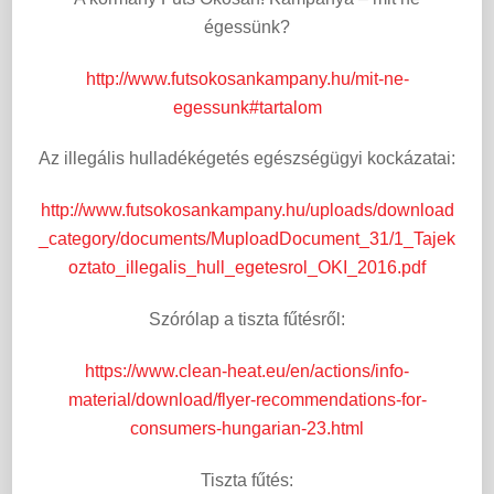
égessünk?
http://www.futsokosankampany.hu/mit-ne-
egessunk#tartalom
Az illegális hulladékégetés egészségügyi kockázatai:
http://www.futsokosankampany.hu/uploads/download
_category/documents/MuploadDocument_31/1_Tajek
oztato_illegalis_hull_egetesrol_OKI_2016.pdf
Szórólap a tiszta fűtésről:
https://www.clean-heat.eu/en/actions/info-
material/download/flyer-recommendations-for-
consumers-hungarian-23.html
Tiszta fűtés: