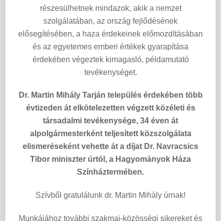
részesülhetnek mindazok, akik a nemzet
szolgálatában, az ország fejlődésének
elősegítésében, a haza érdekeinek előmozdításában
és az egyetemes emberi értékek gyarapítása
érdekében végeztek kimagasló, példamutató
tevékenységet.
Dr. Martin Mihály Tarján település érdekében több
évtizeden át elkötelezetten végzett közéleti és
társadalmi tevékenysége, 34 éven át
alpolgármesterként teljesített közszolgálata
elismeréseként vehette át a díjat Dr. Navracsics
Tibor miniszter úrtól, a Hagyományok Háza
Színháztermében.
Szívből gratulálunk dr. Martin Mihály úrnak!
Munkájához további szakmai-közösségi sikereket és