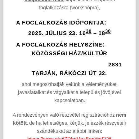
foglalkozásra (workshopra),
A FOGLALKOZÁS
IDŐPONTJA:
30
30
2025. JÚLIUS 23. 16
–
18
A FOGLALKOZÁS
HELYSZÍNE:
KÖZÖSSÉGI HÁZ/KULTÚR
2831
TARJÁN, RÁKÓCZI ÚT 32.
ahol megoszthatják velünk a véleményüket,
javaslataikat és vágyaikat a település jövőjével
kapcsolatban.
A rendezvényen való részvétel regisztrációhoz
nem
kötött
, de ha lehetséges, kérjük, jelezzék részvételi
szándékukat az alábbi linken: