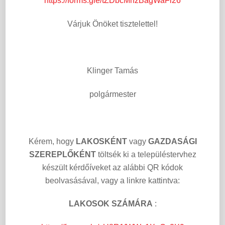
https://forms.gle/tZDbcMnzBagWaFi26
Várjuk Önöket tisztelettel!
Klinger Tamás
polgármester
Kérem, hogy
LAKOSKÉNT
vagy
GAZDASÁGI
SZEREPLŐKÉNT
töltsék ki a településtervhez
készült kérdőíveket az alábbi QR kódok
beolvasásával, vagy a linkre kattintva:
LAKOSOK SZÁMÁRA
: