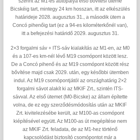
szerint az M1-es autópálya első bővítési üteme
Bicskéig tart, mintegy 24 km hosszan, itt az elkészülés
határideje 2028. augusztus 31., a második ütem a
Concó pihenőig tart (ez a 94-es kilométerkőnél van),
itt a befejezési határidő 2029. augusztus 31.
2×3 forgalmi sáv + ITS-sáv kialakítás az M1-en, az M0
és a 107-es km-nél lévő M19 csomópont között lesz.
De a Concó pihenő és az M19 csomópont között rész
bővítése majd csak 2029. után, egy későbbi ütemben
indul. Az M19 csomópontjától az országhatárig 2×2
forgalmi sávot alakít ki az MKIF Zrt., szintén ITS-
sávval. Az első ütemet (M0-Bicske) az állam építette
volna, de ez egy szerződésmódosítás után az MKIF
Zrt. kivitelezésébe került, az M100-as csomópont
kiépítésével együtt. Az M100-as út megépítése nem
az MKIF Zrt. feladata, de az M1-hez történő
kapcsolódást biztosító csomópontot már a