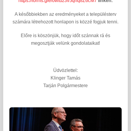
https://forms.gle/owtuz3v5qnq8Z6cM7
linken.
A későbbiekben az eredményeket a településterv
számára létrehozott honlapon is közzé fogjuk tenni.
Előre is köszönjük, hogy időt szánnak rá és
megosztják velünk gondolataikat!
Üdvözlettel:
Klinger Tamás
Tarján Polgármestere