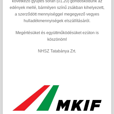
következő gyűjtés során (01.20) gondoskodunk az
edények mellé, bármilyen színű zsákban kihelyezett,
a szerződött mennyiséggel megegyező vegyes
hulladékmennyiségek elszállításáról.
Megértésüket és együttműködésüket ezúton is
köszönöm!
NHSZ Tatabánya Zrt.