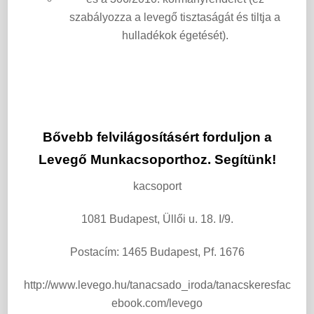
szabályozza a levegő tisztaságát és tiltja a
hulladékok égetését).
Bővebb felvilágosításért forduljon a
Levegő Munkacsoporthoz. Segítünk!
kacsoport
1081 Budapest, Üllői u. 18. I/9.
Postacím: 1465 Budapest, Pf. 1676
http://www.levego.hu/tanacsado_iroda/tanacskeresfac
ebook.com/levego