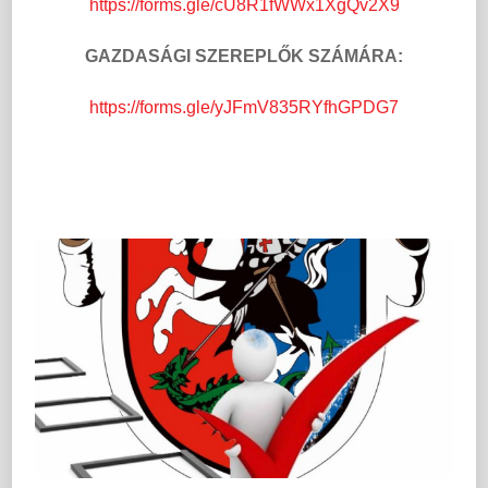
https://forms.gle/cU8R1fWWx1XgQv2X9
GAZDASÁGI SZEREPLŐK SZÁMÁRA:
https://forms.gle/yJFmV835RYfhGPDG7