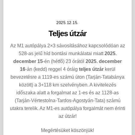
2025.12.15.
Teljes útzár
Az M1 autópálya 2×3 sávosításához kapcsolódóan az
528-as jelű híd bontási munkálatai miatt
2025.
december 15
-én (hétfő) 23 órától
2025. december
16
-án (kedd) reggel 4 óráig
teljes útzár
kerül
bevezetésre a 1119-es számú úton (Tarján-Tatabánya
között) a 3+118 km szelvényben. A kivitelezés
időszaka alatt a forgalmat az 1-es és az 1128-as
(Tarján-Vértestolna-Tardos-Agostyán-Tata) számú
utakra terelik. Az M1-es autópálya forgalmát nem érinti
az útzár!
Megértésüket köszönjük!