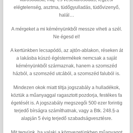
elégtelenség, asztma, tüdőgyulladás, tüdővizenyő,
halál…
A mérgeket a mi kéményünkből messze viheti a szél.
Ne égesd el!
A kertünkben lecsapódó, az ajtón-ablakon, réseken át
a lakásba kúszó égéstermékek nemcsak a saját
kéményünkből származnak, hanem a szomszéd
házból, a szomszéd utcából, a szomszéd faluból is.
Mindezen okok miatt tiltja jogszabály a hulladékok,
köztük a műanyaggal ragasztott pozdorja, festékes fa
égetését is. A jogszabály megszegői 500 ezer forintig
terjedő bírságra számíthatnak, vagy a Btk. 248.§-a
alapján 5 évig terjedő szabadságvesztésre.
Mit tegyünk, ha valaki a környezetünkben műanyagot