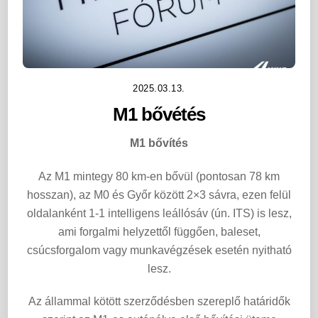
2025.03.13.
M1 bővétés
M1 bővítés
Az M1 mintegy 80 km-en bővül (pontosan 78 km
hosszan), az M0 és Győr között 2×3 sávra, ezen felül
oldalanként 1-1 intelligens leállósáv (ún. ITS) is lesz,
ami forgalmi helyzettől függően, baleset,
csúcsforgalom vagy munkavégzések esetén nyitható
lesz.
Az állammal kötött szerződésben szereplő határidők