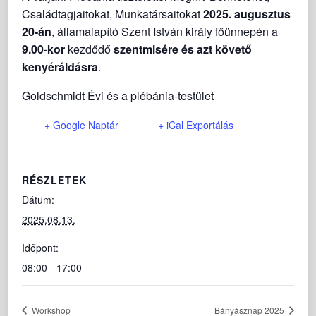
Családtagjaitokat, Munkatársaitokat
2025. augusztus
20-án
, államalapító Szent István király főünnepén a
9.00-kor
kezdődő
szentmisére és azt követő
kenyéráldásra
.
Goldschmidt Évi és a plébánia-testület
+ Google Naptár
+ iCal Exportálás
RÉSZLETEK
Dátum:
2025.08.13.
Időpont:
08:00 - 17:00
Workshop
Bányásznap 2025