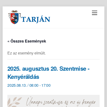
M
e
n
u
« Összes Események
Ez az esemény elmúlt.
2025. augusztus 20. Szentmise -
Kenyéráldás
2025.08.13. / 08:00
-
17:00