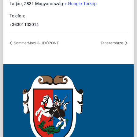
Tarján
,
2831
Magyarország
+ Google Térkép
Telefon:
+36301133014
SommerMozi ÚJ IDŐPONT
Tanszerbörze