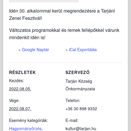
Idén 30. alkalommal kerül megrendezésre a Tarjáni
Zenei Fesztivál!
Változatos programokkal és remek fellépőkkel várunk
mindenkit idén is!
+ Google Naptár
+ iCal Exportálás
RÉSZLETEK
SZERVEZŐ
Kezdés:
Tarján Község
2022.08.05.
Önkormányzata
Vége:
Telefon:
2022.08.07.
+36 30 898 9332
Esemény kategóriák:
E-mail:
Hagyományőrzés
,
kultur@tarjan.hu