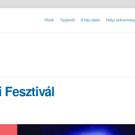
Hírek
Tarjánról
A falu élete
Helyi önkormány
Tarjáni Nemzetiségi Ifjúsági Tábor
Kereskedelmi egységek nyilvántartása
Szálláshelyek nyilvántartása
Tevékenységre, működésre vonatkozó adat
Közérdekű adatok igénylésének szabályzata
i Fesztivál