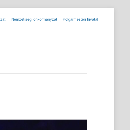
zat
Nemzetiségi önkormányzat
Polgármesteri hivatal
ok
Szolgáltatók, hibabejelentések
Rendőrségi hírlevelek, tájékoztatók