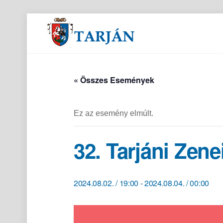
Orvosi és gyógyszertári ügyeletek
« Összes Események
Ez az esemény elmúlt.
32. Tarjáni Zene
2024.08.02. / 19:00
-
2024.08.04. / 00:00