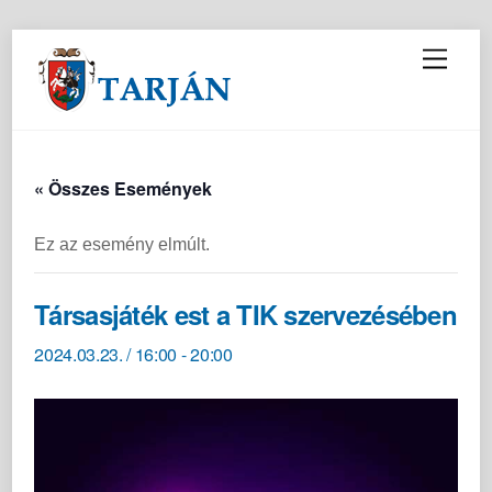
M
e
n
u
« Összes Események
Ez az esemény elmúlt.
Társasjáték est a TIK szervezésében
2024.03.23. / 16:00
-
20:00