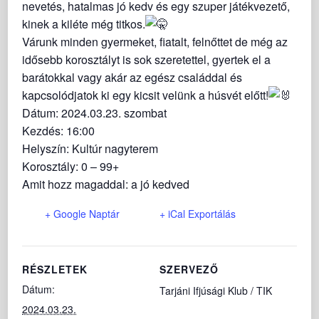
nevetés, hatalmas jó kedv és egy szuper játékvezető,
kinek a kiléte még titkos.
Várunk minden gyermeket, fiatalt, felnőttet de még az
idősebb korosztályt is sok szeretettel, gyertek el a
barátokkal vagy akár az egész családdal és
kapcsolódjatok ki egy kicsit velünk a húsvét előtt!
Dátum: 2024.03.23. szombat
Kezdés: 16:00
Helyszín: Kultúr nagyterem
Korosztály: 0 – 99+
Amit hozz magaddal: a jó kedved
+ Google Naptár
+ iCal Exportálás
RÉSZLETEK
SZERVEZŐ
Dátum:
Tarjáni Ifjúsági Klub / TIK
2024.03.23.