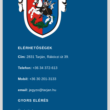
ELÉRHETŐSÉGEK
Cím:
2831 Tarján, Rákóczi út 39.
Telefon:
+36 34 372-613
Mobil:
+36 30 201-3133
email:
jegyzo@tarjan.hu
GYORS ELÉRÉS