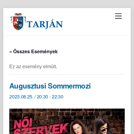
M
e
n
u
« Összes Események
Ez az esemény elmúlt.
Augusztusi Sommermozi
2023.08.25. / 20:30
-
22:30