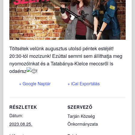
Töltsétek velünk augusztus utolsó péntek estéjét!
20:30-tól mozizunk! Ezúttal semmi sem állíthatja meg
nyomozóinkat és a Tatabánya-Kielce meccsről is
odaérsz
!
+ Google Naptár
+ iCal Exportálás
RÉSZLETEK
SZERVEZŐ
Dátum:
Tarján Község
2023.08.25.
Önkormányzata