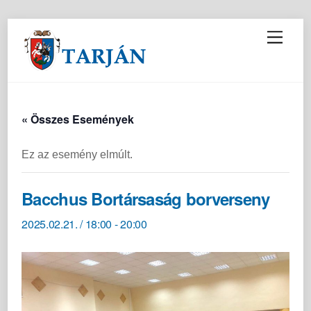
M
e
n
u
« Összes Események
Ez az esemény elmúlt.
Bacchus Bortársaság borverseny
2025.02.21. / 18:00
-
20:00