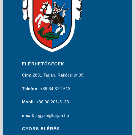
ELÉRHETŐSÉGEK
Cím:
2831 Tarján, Rákóczi út 39.
Telefon:
+36 34 372-613
Mobil:
+36 30 201-3133
email:
jegyzo@tarjan.hu
GYORS ELÉRÉS