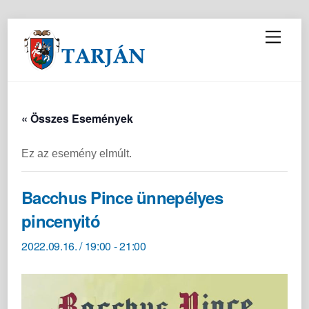
M
e
n
u
« Összes Események
Ez az esemény elmúlt.
Bacchus Pince ünnepélyes
pincenyitó
2022.09.16. / 19:00
-
21:00