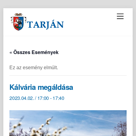
M
e
n
u
« Összes Események
Ez az esemény elmúlt.
Kálvária megáldása
2023.04.02. / 17:00
-
17:40