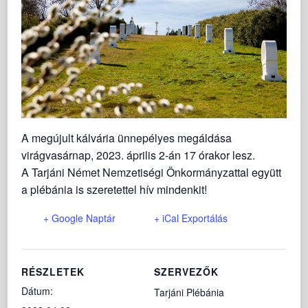
A megújult kálvária ünnepélyes megáldása
virágvasárnap, 2023. április 2-án 17 órakor lesz.
A Tarjáni Német Nemzetiségi Önkormányzattal együtt
a plébánia is szeretettel hív mindenkit!
+ Google Naptár
+ iCal Exportálás
RÉSZLETEK
SZERVEZŐK
Dátum:
Tarjáni Plébánia