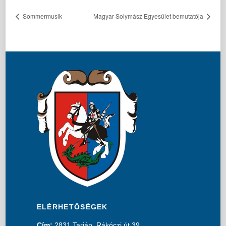
Sommermusik
Magyar Solymász Egyesület bemutatója
ELÉRHETŐSÉGEK
Cím:
2831 Tarján, Rákóczi út 39.