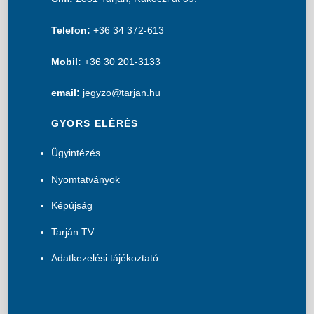
Telefon:
+36 34 372-613
Mobil:
+36 30 201-3133
email:
jegyzo@tarjan.hu
GYORS ELÉRÉS
Ügyintézés
Nyomtatványok
Képújság
Tarján TV
Adatkezelési tájékoztató
B