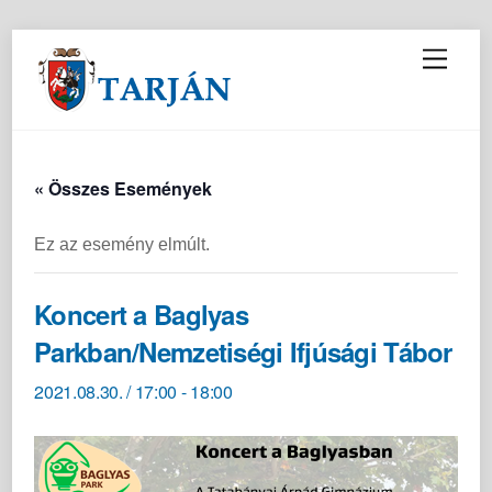
M
e
n
u
« Összes Események
Ez az esemény elmúlt.
Koncert a Baglyas
Parkban/Nemzetiségi Ifjúsági Tábor
2021.08.30. / 17:00
-
18:00