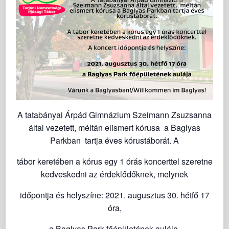
A tatabányai Árpád Gimnázium Szeimann Zsuzsanna
által vezetett, méltán elismert kórusa a Baglyas
Parkban tartja éves kórustáborát. A
tábor keretében a kórus egy 1 órás koncerttel szeretne
kedveskedni az érdeklődőknek, melynek
időpontja és helyszíne: 2021. augusztus 30. hétfő 17
óra,
a Baglyas Park főépületének aulája.