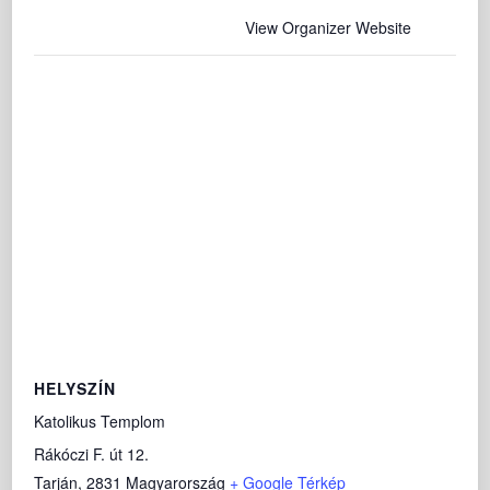
View Organizer Website
HELYSZÍN
Katolikus Templom
Rákóczi F. út 12.
Tarján
,
2831
Magyarország
+ Google Térkép