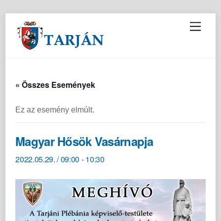
M
e
n
u
« Összes Események
Ez az esemény elmúlt.
Magyar Hősök Vasárnapja
2022.05.29. / 09:00
-
10:30