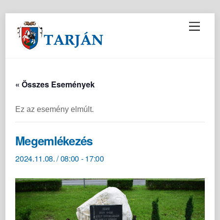
M
e
n
u
« Összes Események
Ez az esemény elmúlt.
Megemlékezés
2024.11.08. / 08:00
-
17:00