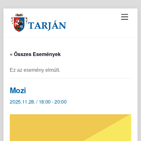
M
e
n
u
« Összes Események
Ez az esemény elmúlt.
Mozi
2025.11.28. / 18:00
-
20:00