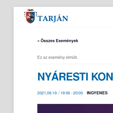
Orvosi és gyógyszertári ügyeletek
« Összes Események
Ez az esemény elmúlt.
NYÁRESTI KO
2021.06.19. / 19:00
-
20:00
INGYENES