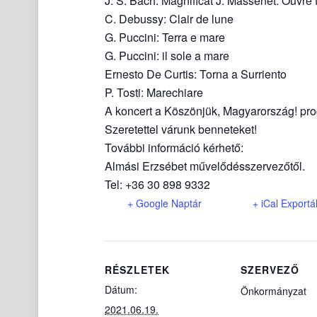
J. S. Bach: Magnificat J. Massenet: Ouvre 
C. Debussy: Clair de lune
G. Puccini: Terra e mare
G. Puccini: il sole a mare
Ernesto De Curtis: Torna a Surriento
P. Tosti: Marechiare
A koncert a Köszönjük, Magyarország! pr
Szeretettel várunk benneteket!
További információ kérhető:
Almási Erzsébet művelődésszervezőtől.
Tel: +36 30 898 9332
+ Google Naptár
+ iCal Exportá
RÉSZLETEK
SZERVEZŐ
Dátum:
Önkormányzat
2021.06.19.