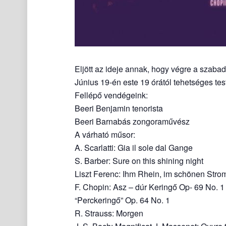
Eljött az ideje annak, hogy végre a szabad
Június 19-én este 19 órától tehetséges tes
Fellépő vendégeink:
Beeri Benjamin tenorista
Beeri Barnabás zongoraművész
A várható műsor:
A. Scarlatti: Gia il sole dal Gange
S. Barber: Sure on this shining night
Liszt Ferenc: Ihm Rhein, im schönen Stro
F. Chopin: Asz – dúr Keringő Op- 69 No. 1
“Perckeringő” Op. 64 No. 1
R. Strauss: Morgen