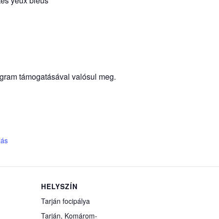
tes yeux bleus
ogram támogatásával valósul meg.
lás
HELYSZÍN
Tarján focipálya
Tarján
,
Komárom-