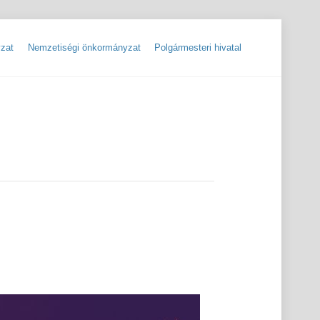
zat
Nemzetiségi önkormányzat
Polgármesteri hivatal
ok
Szolgáltatók, hibabejelentések
Rendőrségi hírlevelek, tájékoztatók