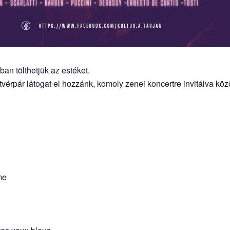
ban tölthetjük az estéket.
tvérpár látogat el hozzánk, komoly zenei koncertre invitálva kö
me