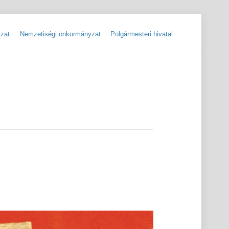
zat
Nemzetiségi önkormányzat
Polgármesteri hivatal
ok
Szolgáltatók, hibabejelentések
Rendőrségi hírlevelek, tájékoztatók