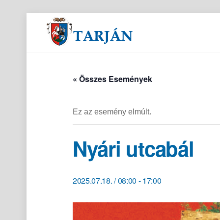
Orvosi és gyógyszertári ügyeletek
« Összes Események
Ez az esemény elmúlt.
Nyári utcabál
2025.07.18. / 08:00
-
17:00