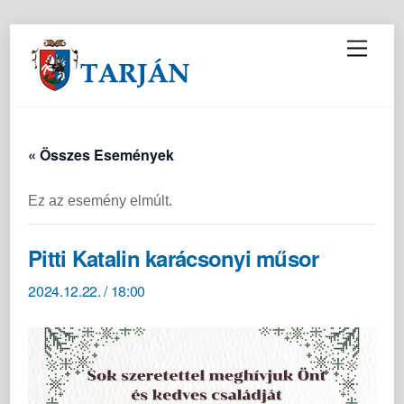
M
e
n
u
« Összes Események
Ez az esemény elmúlt.
Pitti Katalin karácsonyi műsor
2024.12.22. / 18:00