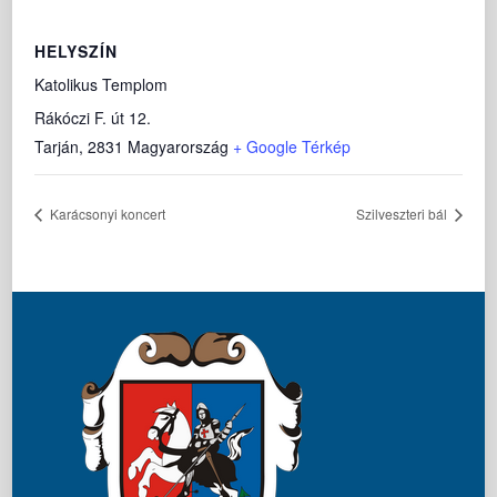
HELYSZÍN
Katolikus Templom
Rákóczi F. út 12.
Tarján
,
2831
Magyarország
+ Google Térkép
Karácsonyi koncert
Szilveszteri bál