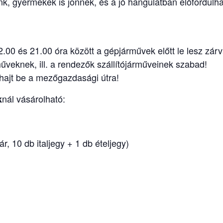
k, gyermekek is jönnek, és a jó hangulatban előfordul
2.00 és 21.00 óra között a gépjárművek előtt le lesz zár
űveknek, ill. a rendezők szállítójárműveinek szabad!
ajt be a mezőgazdasági útra!
nál vásárolható:
k
, 10 db italjegy + 1 db ételjegy)