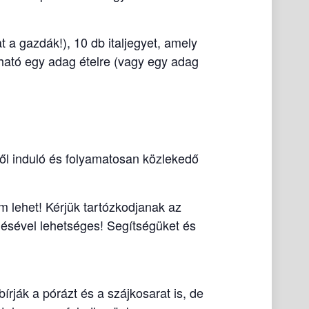
 a gazdák!), 10 db italjegyet, amely
tható egy adag ételre (vagy egy adag
elől induló és folyamatosan közlekedő
m lehet! Kérjük tartózkodjanak az
selésével lehetséges! Segítségüket és
írják a pórázt és a szájkosarat is, de