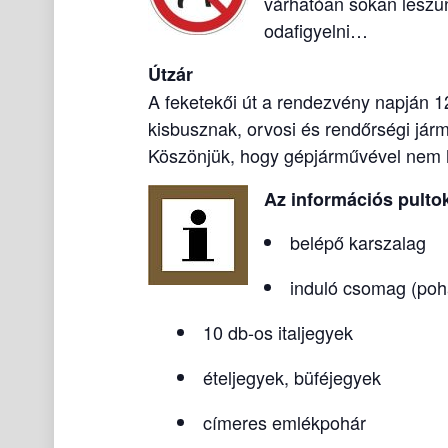
várhatóan sokan leszün
odafigyelni…
Útzár
A feketekői út a rendezvény napján 1
kisbusznak, orvosi és rendőrségi járm
Köszönjük, hogy gépjárművével nem h
Az információs pulto
belépő karszalag
induló csomag (pohár
10 db-os italjegyek
ételjegyek, büféjegyek
címeres emlékpohár