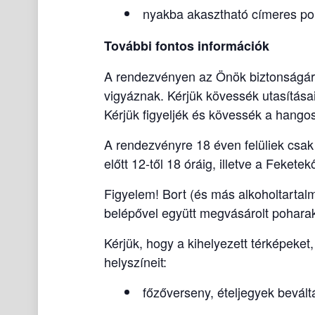
nyakba akasztható címeres poh
További fontos információk
A rendezvényen az Önök biztonságára
vigyáznak. Kérjük kövessék utasításai
Kérjük figyeljék és kövessék a hango
A rendezvényre 18 éven felüliek csak
előtt 12-től 18 óráig, illetve a Fekete
Figyelem! Bort (és más alkoholtartalm
belépővel együtt megvásárolt poharak
Kérjük, hogy a kihelyezett térképeket
helyszíneit:
főzőverseny, ételjegyek bevált