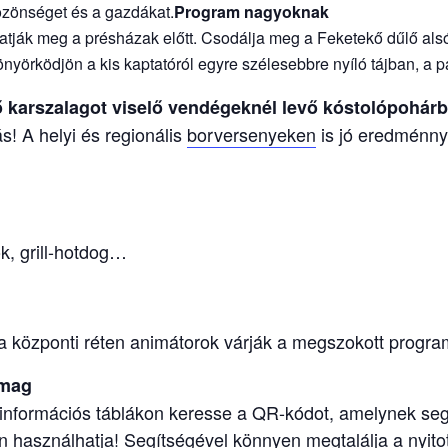
özönséget és a gazdákat.
Program nagyoknak
lhatják meg a présházak előtt. Csodálja meg a Feketekő dűlő alsó
nyörködjön a kis kaptatóról egyre szélesebbre nyíló tájban, a
 karszalagot viselő vendégeknél levő kóstolópohárbó
s! A helyi és regionális
borversenyeken
is jó eredménnye
ok, grill-hotdog…
 központi réten animátorok várják a megszokott program
omag
 információs táblákon keresse a QR-kódot, amelynek seg
n használhatja! Segítségével könnyen megtalálja a nyito