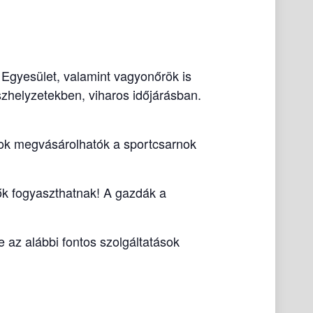
Egyesület, valamint vagyonőrök is
szhelyzetekben, viharos időjárásban.
gok megvásárolhatók a sportcsarnok
vők fogyaszthatnak! A gazdák a
 az alábbi fontos szolgáltatások