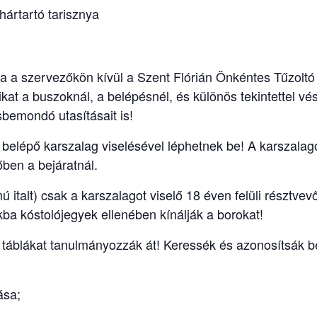
ártartó tarisznya
 a szervezőkön kívül a Szent Flórián Önkéntes Tűzoltó 
kat a buszoknál, a belépésnél, és különös tekintettel vé
sbemondó utasításait is!
 belépő karszalag viselésével léphetnek be! A karszala
kőben a bejáratnál.
ú italt) csak a karszalagot viselő 18 éven felüli résztve
ba kóstolójegyek ellenében kínálják a borokat!
, táblákat tanulmányozzák át! Keressék és azonosítsák be
ása;