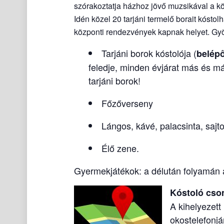
szórakoztatja házhoz jövő muzsikával a k
Idén közel 20 tarjáni termelő borait kósto
központi rendezvények kapnak helyet. Gyö
Tarjáni borok kóstolója (
belépő
feledje, minden évjárat más és má
tarjáni borok!
Főzőverseny
Lángos, kávé, palacsinta, sajt
Élő zene.
Gyermekjátékok: a délután folyamán a
Kóstoló cs
A kihelyezett
okostelefonjá