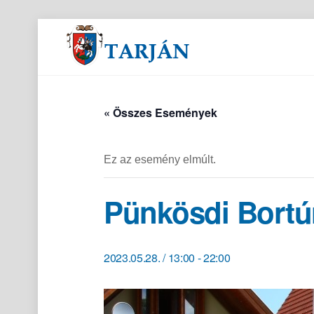
Orvosi és gyógyszertári ügyeletek
« Összes Események
Ez az esemény elmúlt.
Pünkösdi Bortú
2023.05.28. / 13:00
-
22:00