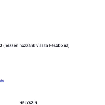
k! (nézzen hozzánk vissza később is!)
lás
HELYSZÍN