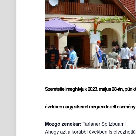
Szeretettel meghívjuk
2023. május 28-án, pün
években nagy sikerrel megrendezett eseményü
Mozgó zenekar:
Tarianer Spitzbuam!
Ahogy azt a korábbi években is élvezhett