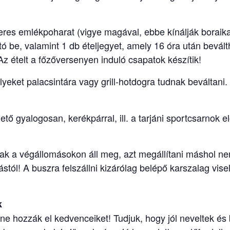
res emlékpoharat (vigye magával, ebbe kínálják boraikat
tó be, valamint 1 db ételjegyet, amely 16 óra után bevál
 Az ételt a főzőversenyen induló csapatok készítik!
eket palacsintára vagy grill-hotdogra tudnak beváltani.
tő gyalogosan, kerékpárral, ill. a tarjáni sportcsarnok 
ak a végállomásokon áll meg, azt megállítani máshol ne
ástól! A buszra felszállni kizárólag belépő karszalag vi
k
e hozzák el kedvenceiket! Tudjuk, hogy jól neveltek és b