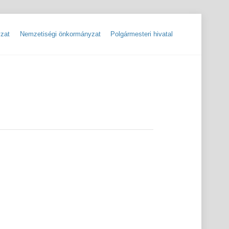
zat
Nemzetiségi önkormányzat
Polgármesteri hivatal
ok
Szolgáltatók, hibabejelentések
Rendőrségi hírlevelek, tájékoztatók