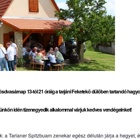
kösdvasárnap
13-tól 21 óráig a tarjáni Feketekő dűlőben tartandó ha
nkön idén tizenegyedik alkalommal várjuk kedves vendégeinket!
ük: a Tarianer Spitzbuam zenekar egész délután járja a hegyet,