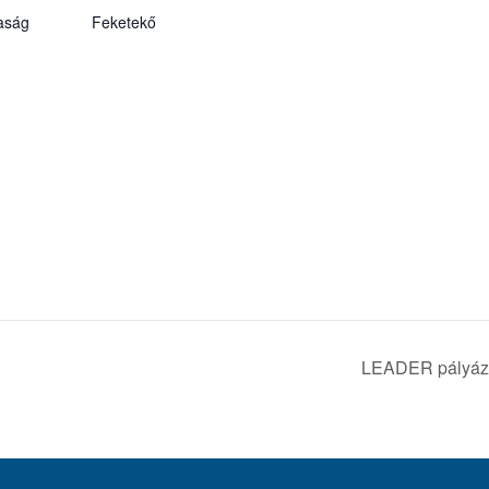
aság
Feketekő
LEADER pályáza