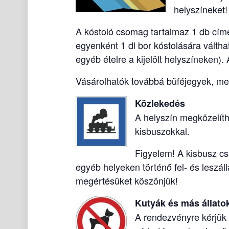
helyszíneket!
A kóstoló csomag tartalmaz 1 db címe
egyenként 1 dl bor kóstolására váltha
egyéb ételre a kijelölt helyszíneken).
Vásárolhatók továbbá büféjegyek, mely
Közlekedés
A helyszín megközelíthe
kisbuszokkal.
Figyelem! A kisbusz cs
egyéb helyeken történő fel- és leszáll
megértésüket köszönjük!
Kutyák és más állato
A rendezvényre kérjük n