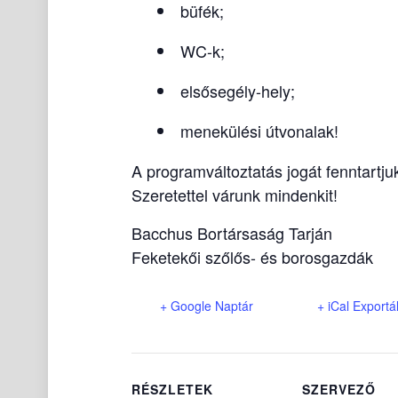
büfék;
WC-k;
elsősegély-hely;
menekülési útvonalak!
A programváltoztatás jogát fenntartju
Szeretettel várunk mindenkit!
Bacchus Bortársaság Tarján
Feketekői szőlős- és borosgazdák
+ Google Naptár
+ iCal Exportá
RÉSZLETEK
SZERVEZŐ