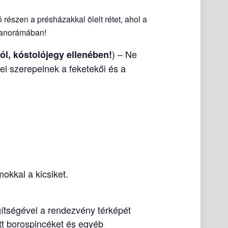
 részen a présházakkal ölelt rétet, ahol a
 panorámában!
) – Ne
l, kóstolójegy ellenében!
l szerepelnek a feketekői és a
okkal a kicsiket.
ítségével a rendezvény térképét
tt borospincéket és egyéb