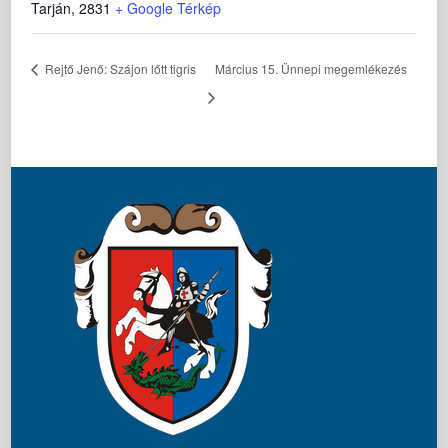
Tarján
,
2831
+ Google Térkép
Rejtő Jenő: Szájon lőtt tigris
Március 15. Ünnepi megemlékezés