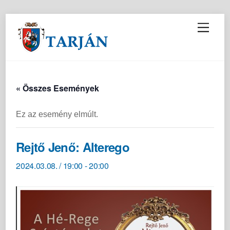
M
e
n
u
« Összes Események
Ez az esemény elmúlt.
Rejtő Jenő: Alterego
2024.03.08. / 19:00
-
20:00