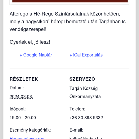
Alterego a Hé-Rege Színtársulatnak közönhetően,
mely a nagysikerű héregi bemutató után Tarjánban is
vendégszerepel!
Gyertek el, jó lesz!
+ Google Naptár
+ iCal Exportálás
RÉSZLETEK
SZERVEZŐ
Dátum:
Tarján Község
2024.03.08.
Önkormányzata
Időpont:
Telefon:
19:00 - 20:00
+36 30 898 9332
Esemény kategóriák:
E-mail:
Hagyományőrzés
,
kultur@tarjan.hu