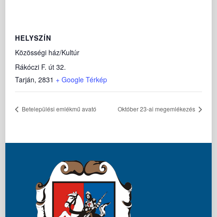
HELYSZÍN
Közösségi ház/Kultúr
Rákóczi F. út 32.
Tarján
,
2831
+ Google Térkép
Betelepülési emlékmű avató
Október 23-ai megemlékezés