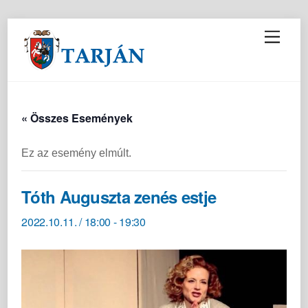
M
e
n
u
« Összes Események
Ez az esemény elmúlt.
Tóth Auguszta zenés estje
2022.10.11. / 18:00
-
19:30