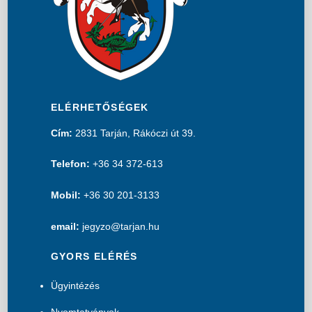
ELÉRHETŐSÉGEK
Cím:
2831 Tarján, Rákóczi út 39.
Telefon:
+36 34 372-613
Mobil:
+36 30 201-3133
email:
jegyzo@tarjan.hu
GYORS ELÉRÉS
Ügyintézés
Nyomtatványok