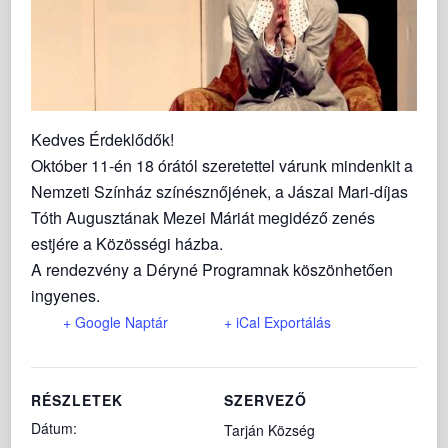
Kedves Érdeklődők!
Október 11-én 18 órától szeretettel várunk mindenkit a
Nemzeti Színház színésznőjének, a Jászai Mari-díjas
Tóth Augusztának Mezei Máriát megidéző zenés
estjére a Közösségi házba.
A rendezvény a Déryné Programnak köszönhetően
ingyenes.
+ Google Naptár
+ iCal Exportálás
RÉSZLETEK
SZERVEZŐ
Dátum:
Tarján Község