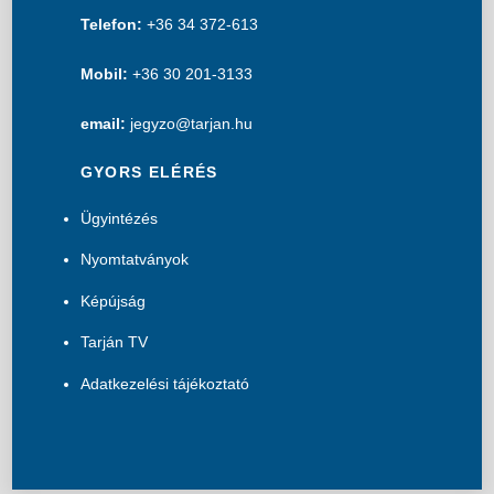
Telefon:
+36 34 372-613
Mobil:
+36 30 201-3133
email:
jegyzo@tarjan.hu
GYORS ELÉRÉS
Ügyintézés
Nyomtatványok
Képújság
Tarján TV
Adatkezelési tájékoztató
B
a