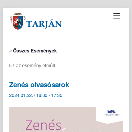
M
e
n
u
« Összes Események
Ez az esemény elmúlt.
Zenés olvasósarok
2024.01.22. / 16:00
-
17:30