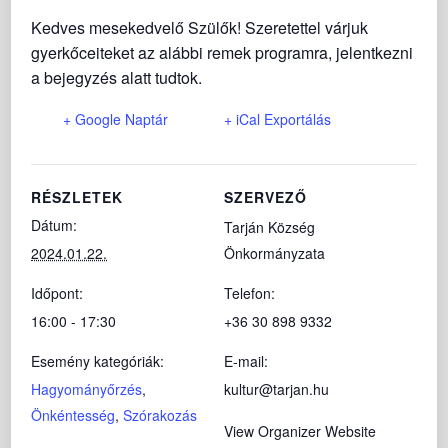
Kedves mesekedvelő Szülők! Szeretettel várjuk
gyerkőceiteket az alábbi remek programra, jelentkezni
a bejegyzés alatt tudtok.
+ Google Naptár
+ iCal Exportálás
RÉSZLETEK
SZERVEZŐ
Dátum:
Tarján Község
2024.01.22.
Önkormányzata
Időpont:
Telefon:
16:00 - 17:30
+36 30 898 9332
Esemény kategóriák:
E-mail:
Hagyományőrzés
,
kultur@tarjan.hu
Önkéntesség
,
Szórakozás
View Organizer Website