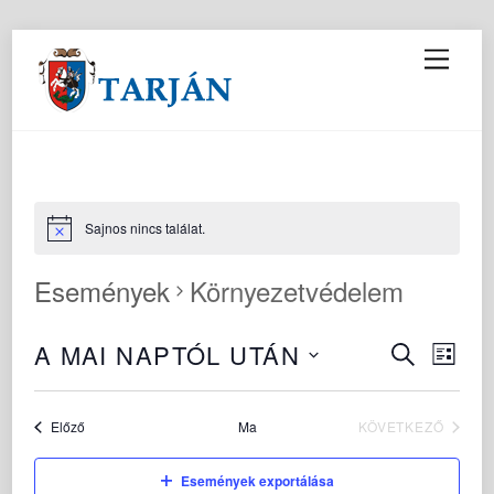
M
e
n
u
Sajnos nincs találat.
Események
Környezetvédelem
A MAI NAPTÓL UTÁN
Esemén
Ese
K
L
E
I
néze
D
keresés
R
S
E
á
navi
és
T
Események
Előző
Ma
KÖVETKEZŐ
S
A
t
ESEMÉNYEK
E
nézet
T
u
Események exportálása
T