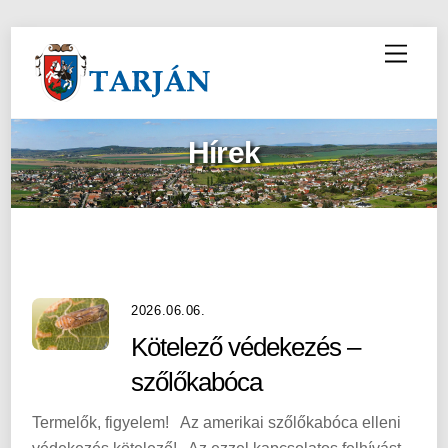
M
e
n
u
Hírek
2026.06.06.
Kötelező védekezés –
szőlőkabóca
Termelők, figyelem! Az amerikai szőlőkabóca elleni