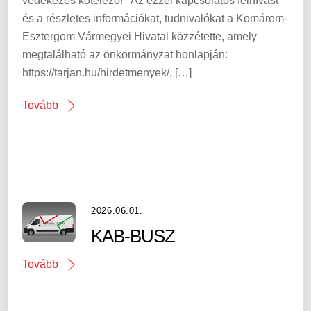
védekezés kötelező! Az ezzel kapcsolatos felhívást
és a részletes információkat, tudnivalókat a Komárom-
Esztergom Vármegyei Hivatal közzétette, amely
megtalálható az önkormányzat honlapján:
https://tarjan.hu/hirdetmenyek/, […]
Tovább
2026.06.01.
KAB-BUSZ
Tovább