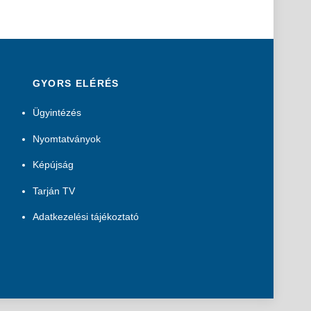
GYORS ELÉRÉS
Ügyintézés
Nyomtatványok
Képújság
Tarján TV
Adatkezelési tájékoztató
B
a
c