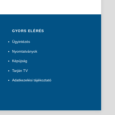
GYORS ELÉRÉS
Ügyintézés
Nyomtatványok
Képújság
Tarján TV
Adatkezelési tájékoztató
B
a
c