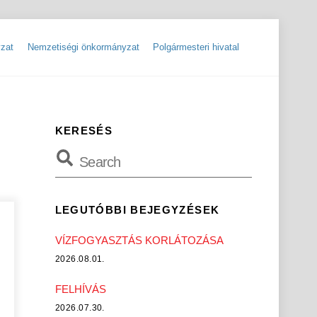
zat
Nemzetiségi önkormányzat
Polgármesteri hivatal
ok
Szolgáltatók, hibabejelentések
Rendőrségi hírlevelek, tájékoztatók
KERESÉS
LEGUTÓBBI BEJEGYZÉSEK
VÍZFOGYASZTÁS KORLÁTOZÁSA
2026.08.01.
FELHÍVÁS
2026.07.30.