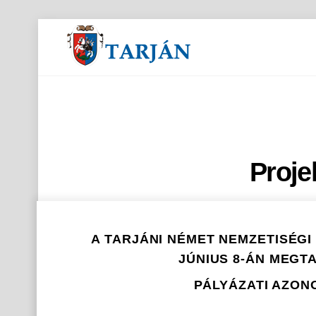
Orvosi és gyógyszertári ügyeletek
Proje
A TARJÁNI NÉMET NEMZETISÉG
JÚNIUS 8-ÁN MEGT
PÁLYÁZATI AZONO