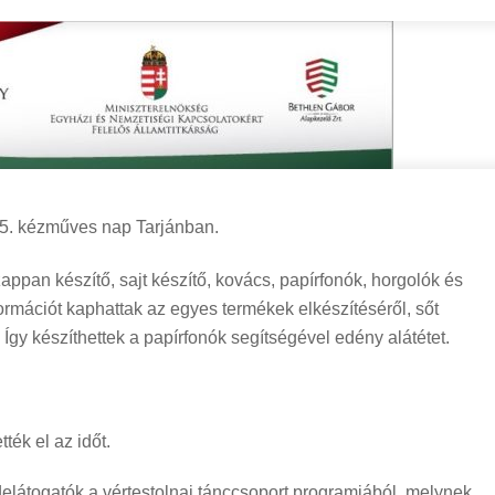
15. kézműves nap Tarjánban.
szappan készítő, sajt készítő, kovács, papírfonók, horgolók és
ormációt kaphattak az egyes termékek elkészítéséről, sőt
 Így készíthettek a papírfonók segítségével edény alátétet.
ték el az időt.
 idelátogatók a vértestolnai tánccsoport programjából, melynek