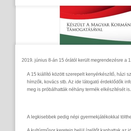
június 8-án 15 órától került megrendezésre a 
A 15 kiállító között szerepelt kenyérkészítő, házi 
hímzők, kovács stb. Az ide látogató érdeklődők inf
meg is próbálhatták néhány termék elkészítését is.
A legkisebbek pedig népi gyermekjátékokkal tölthet
A kultúrműsor keretein belül ízelítőt kaphattak az