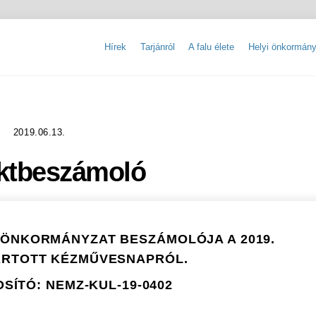
Hírek
Tarjánról
A falu élete
Helyi önkormány
Tarjáni Nemzetiségi Ifjúsági Tábor
Kereskedelmi egységek nyilvántartása
Szálláshelyek nyilvántartása
Tevékenységre, működésre vonatkozó adat
Közérdekű adatok igénylésének szabályzata
2019.06.13.
ktbeszámoló
I ÖNKORMÁNYZAT BESZÁMOLÓJA A 2019.
ARTOTT KÉZMŰVESNAPRÓL.
SÍTÓ: NEMZ-KUL-19-0402