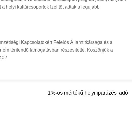
 a helyi kultúrcsoportok ízelítőt adtak a legújabb
zetiségi Kapcsolatokért Felelős Államtitkársága és a
nem térítendő támogatásban részesítette. Köszönjük a
0402
1%-os mértékű helyi iparűzési adó