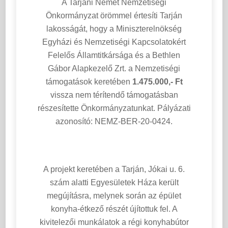
A Tarjáni Német Nemzetiségi
Önkormányzat örömmel értesíti Tarján
lakosságát, hogy a Miniszterelnökség
Egyházi és Nemzetiségi Kapcsolatokért
Felelős Államtitkársága és a Bethlen
Gábor Alapkezelő Zrt. a Nemzetiségi
támogatások keretében
1.475.000,- Ft
vissza nem térítendő támogatásban
részesítette Önkormányzatunkat. Pályázati
azonosító: NEMZ-BER-20-0424.
A projekt keretében a Tarján, Jókai u. 6.
szám alatti Egyesületek Háza került
megújításra, melynek során az épület
konyha-étkező részét újítottuk fel. A
kivitelezői munkálatok a régi konyhabútor