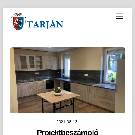
M
e
n
u
2021.08.13.
Projektbeszámoló