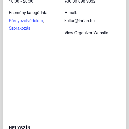
18:00 - 20:00
+36 30 898 9332
Esemény kategóriák:
E-mail:
Környezetvédelem
,
kultur@tarjan.hu
Szórakozás
View Organizer Website
HELYSZÍN