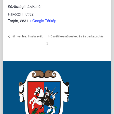
Közösségi ház/Kultúr
Rákóczi F. út 32.
Tarján
,
2831
+ Google Térkép
Filmvetítés: Tiszta sváb
Húsvéti kézműveskedés és barkácsolás