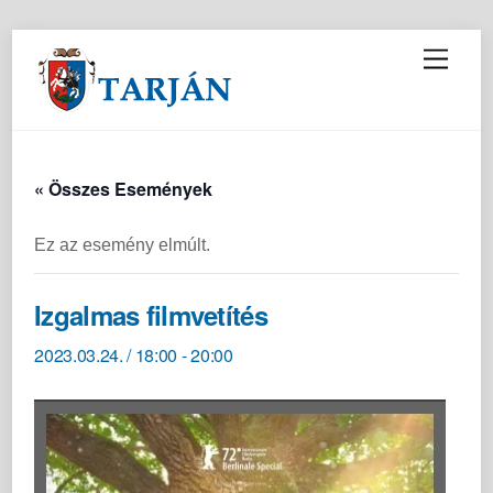
M
e
n
u
« Összes Események
Ez az esemény elmúlt.
Izgalmas filmvetítés
2023.03.24. / 18:00
-
20:00