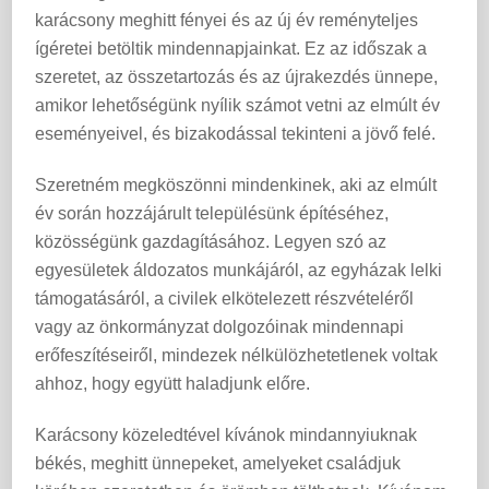
karácsony meghitt fényei és az új év reményteljes
ígéretei betöltik mindennapjainkat. Ez az időszak a
szeretet, az összetartozás és az újrakezdés ünnepe,
amikor lehetőségünk nyílik számot vetni az elmúlt év
eseményeivel, és bizakodással tekinteni a jövő felé.
Szeretném megköszönni mindenkinek, aki az elmúlt
év során hozzájárult településünk építéséhez,
közösségünk gazdagításához. Legyen szó az
egyesületek áldozatos munkájáról, az egyházak lelki
támogatásáról, a civilek elkötelezett részvételéről
vagy az önkormányzat dolgozóinak mindennapi
erőfeszítéseiről, mindezek nélkülözhetetlenek voltak
ahhoz, hogy együtt haladjunk előre.
Karácsony közeledtével kívánok mindannyiuknak
békés, meghitt ünnepeket, amelyeket családjuk