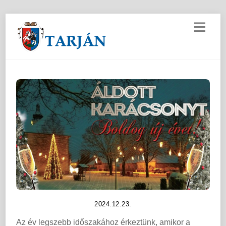
M
e
n
u
2024.12.23.
Az év legszebb időszakához érkeztünk, amikor a