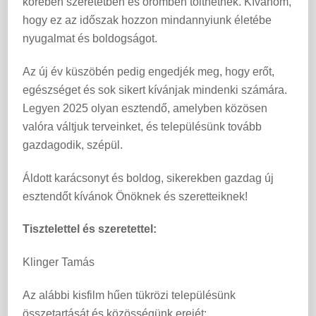
körében szeretetben és örömben tölthetnek. Kívánom,
hogy ez az időszak hozzon mindannyiunk életébe
nyugalmat és boldogságot.
Az új év küszöbén pedig engedjék meg, hogy erőt,
egészséget és sok sikert kívánjak mindenki számára.
Legyen 2025 olyan esztendő, amelyben közösen
valóra váltjuk terveinket, és településünk tovább
gazdagodik, szépül.
Áldott karácsonyt és boldog, sikerekben gazdag új
esztendőt kívánok Önöknek és szeretteiknek!
Tisztelettel és szeretettel:
Klinger Tamás
Az alábbi kisfilm hűen tükrözi településünk
összetartását és közösségünk erejét: