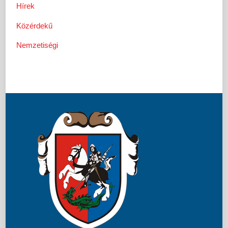
Hírek
Közérdekű
Nemzetiségi