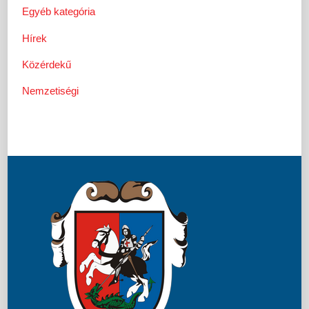
Egyéb kategória
Hírek
Közérdekű
Nemzetiségi