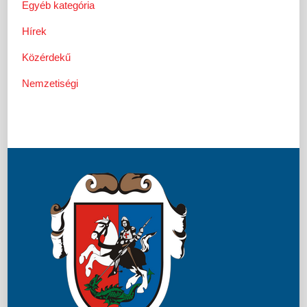
Egyéb kategória
Hírek
Közérdekű
Nemzetiségi