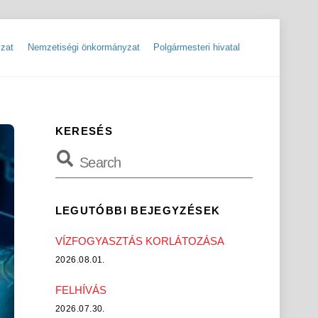
zat
Nemzetiségi önkormányzat
Polgármesteri hivatal
ok
Szolgáltatók, hibabejelentések
Rendőrségi hírlevelek, tájékoztatók
KERESÉS
LEGUTÓBBI BEJEGYZÉSEK
VÍZFOGYASZTÁS KORLÁTOZÁSA
2026.08.01.
FELHÍVÁS
2026.07.30.