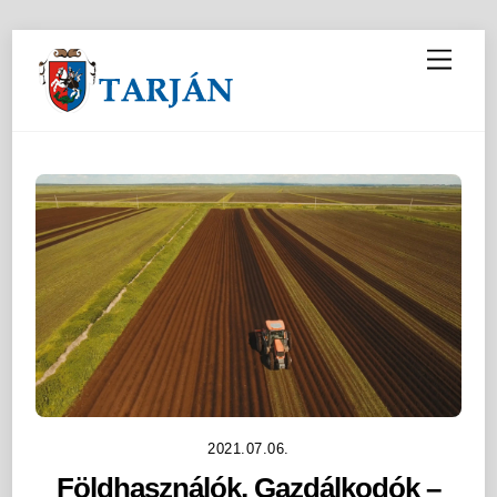
M
e
n
u
2021.07.06.
Földhasználók, Gazdálkodók –