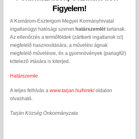
Figyelem!
A Komárom-Esztergom Megyei Kormányhivatal
ingatlanügyi hatósági szervei
határszemlét
tartanak.
Az ellenőrzés a termőföldek (zártkerti ingatlanok is!)
megfelelő hasznosítására, a művelési ágnak
megfelelő művelésre, és a gyomnövények (parlagfű!)
kötelező irtására is kiterjed.
Határszemle
A teljes felhívás a
www.tarjan.hu/hirek/
oldalon
olvasható.
Tarján Község Önkormányzata