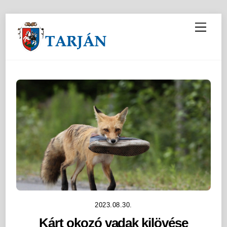
M
e
n
u
2023.08.30.
Kárt okozó vadak kilövése