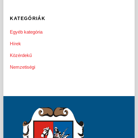
KATEGÓRIÁK
Egyéb kategória
Hírek
Közérdekű
Nemzetiségi