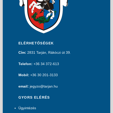
ELÉRHETŐSÉGEK
Cím:
2831 Tarján, Rákóczi út 39.
Telefon:
+36 34 372-613
Mobil:
+36 30 201-3133
email:
jegyzo@tarjan.hu
GYORS ELÉRÉS
Ügyintézés