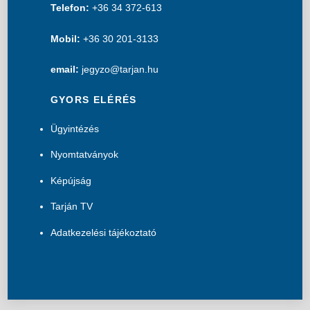
Telefon:
+36 34 372-613
Mobil:
+36 30 201-3133
email:
jegyzo@tarjan.hu
GYORS ELÉRÉS
Ügyintézés
Nyomtatványok
Képújság
Tarján TV
Adatkezelési tájékoztató
B
a
c