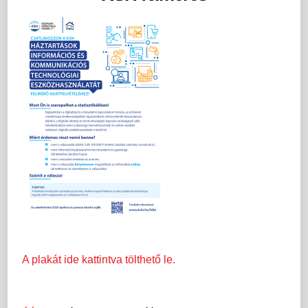
A plakát ide kattintva tölthető le.