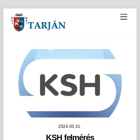
M
e
n
u
2024.03.31.
KSH felmérés