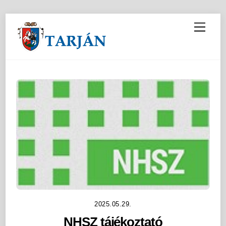
M
e
n
u
2025.05.29.
NHSZ tájékoztató