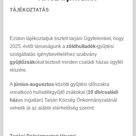
TÁJÉKOZTATÁS
Ezúton tájékoztatjuk tisztelt tarjáni Ügyfeleinket, hogy
2025. évtől társaságunk a
zöldhulladék-
gyűjtési
szolgáltatás igénybevételéhez szabvány
gyűjtőzsák
okat biztosít minden családi házas ügyfél
részére.
A
június-augusztus
közötti gyűjtési időszakra
vonatkozó hulladékgyűjtő zsákokat (
10 db/családi
ház
as ingatlan) Tarján Község Önkormányzatánál
vehetik át az alábbi elérhetőség szerint: