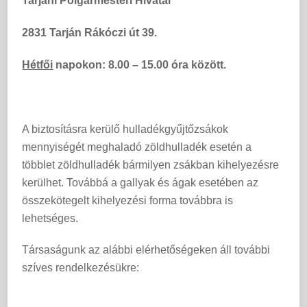
Tarjáni Polgármesteri Hivatal
2831 Tarján Rákóczi út 39.
Hétfői
napokon: 8.00 – 15.00 óra között.
A biztosításra kerülő hulladékgyűjtőzsákok
mennyiségét meghaladó zöldhulladék esetén a
többlet zöldhulladék bármilyen zsákban kihelyezésre
kerülhet. Továbbá a gallyak és ágak esetében az
összekötegelt kihelyezési forma továbbra is
lehetséges.
Társaságunk az alábbi elérhetőségeken áll további
szíves rendelkezésükre: