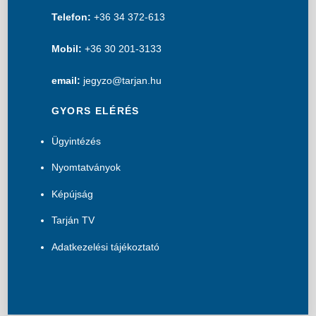
Telefon:
+36 34 372-613
Mobil:
+36 30 201-3133
email:
jegyzo@tarjan.hu
GYORS ELÉRÉS
Ügyintézés
Nyomtatványok
Képújság
Tarján TV
Adatkezelési tájékoztató
B
a