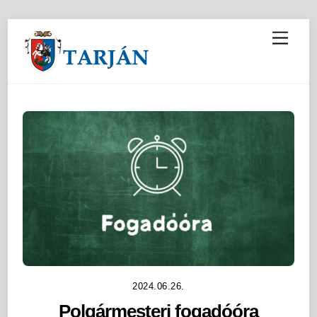
M
e
n
u
2024.06.26.
Polgármesteri fogadóóra