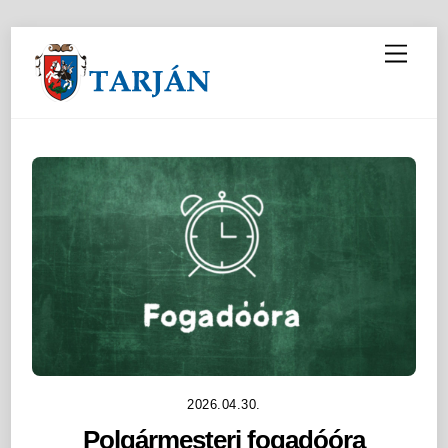
M
e
n
u
2026.04.30.
Polgármesteri fogadóóra