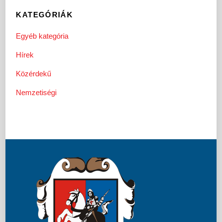
KATEGÓRIÁK
Egyéb kategória
Hírek
Közérdekű
Nemzetiségi