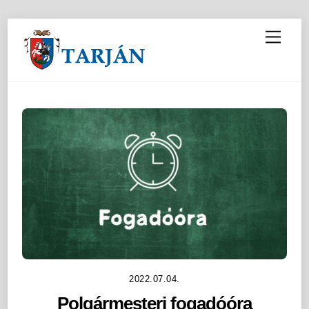
M
e
n
u
2022.07.04.
Polgármesteri fogadóóra